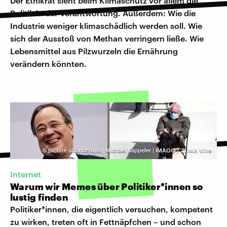
Der Ethikrat sieht beim Klimaschutz vor allem die
Politik in der Verantwortung. Außerdem: Wie die
Industrie weniger klimaschädlich werden soll. Wie
sich der Ausstoß von Methan verringern ließe. Wie
Lebensmittel aus Pilzwurzeln die Ernährung
verändern könnten.
©
picture alliance/dpa | Michael Kappeler | IMAGO / ZUMA Wire
Internet
Warum wir Memes über Politiker*innen so
lustig finden
Politiker*innen, die eigentlich versuchen, kompetent
zu wirken, treten oft in Fettnäpfchen – und schon