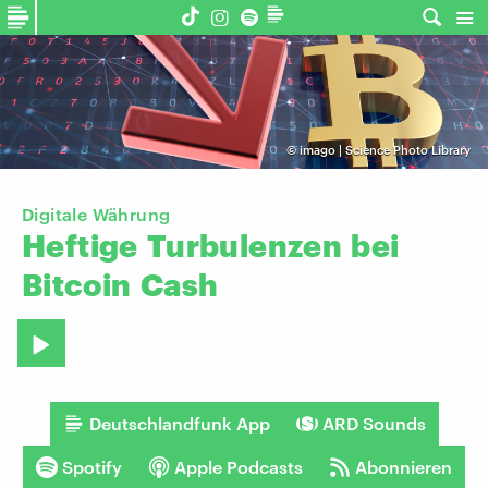
©
imago | Science Photo Library
Digitale Währung
Heftige
Turbulenzen
bei
Bitcoin
Cash
Deutschlandfunk App
ARD Sounds
Spotify
Apple Podcasts
Abonnieren