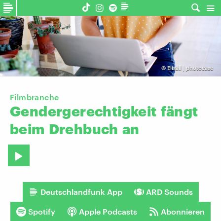
©
Elisall | photocase
Filmbranche
Gendergerechtigkeit
fängt
beim
Drehbuch
an
Deutschlandfunk App
ARD Sounds
Spotify
Apple Podcasts
Abonnieren