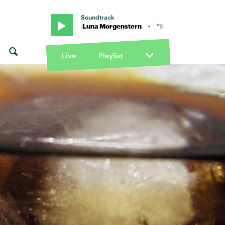
Soundtrack
ids" von Luna Morgenstern · "Kids" von Luna Morgenstern
Live
Playlist