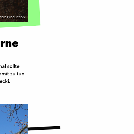
stera Production
orne
l sollte
amit zu tun
ecki.