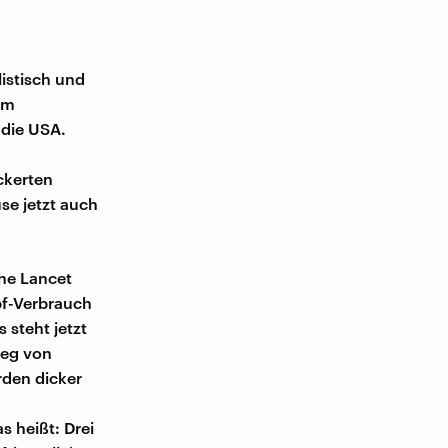
listisch und
um
 die USA.
ckerten
se jetzt auch
he Lancet
pf-Verbrauch
 steht jetzt
ieg von
den dicker
s heißt: Drei