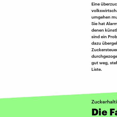
Eine überzuck
volkswirtsch
umgehen muss
Sie hat Alar
denen künstl
sind ein Pro
dazu übergeh
Zuckersteuer
durchgezoge
gut weg, ste
Liste.
Zuckerhalt
Die F