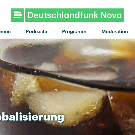
"Kids" von Luna Morgenstern · "K
emen
Podcasts
Programm
Moderation
obalisierung