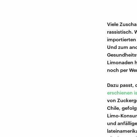
Viele Zuscha
rassistisch.
importierten
Und zum and
Gesundheitsv
Limonaden ha
noch per Wer
Dazu passt, 
erschienen i
von Zuckerge
Chile, gefol
Limo-Konsum
und anfällig
lateinamerika