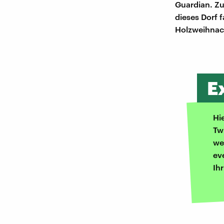
Guardian. Zu
dieses Dorf
Holzweihnac
E
Hi
Tw
we
ev
Ih