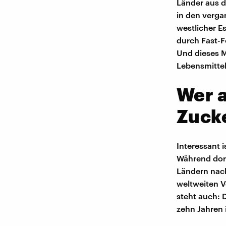
Länder aus d
in den verga
westlicher E
durch Fast-F
Und dieses M
Lebensmittel
Wer a
Zuck
Interessant 
Während dort
Ländern nach
weltweiten V
steht auch: 
zehn Jahren 