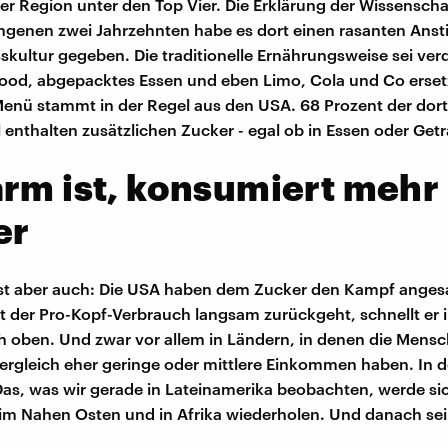
er Region unter den Top Vier. Die Erklärung der Wissenschaft
ngenen zwei Jahrzehnten habe es dort einen rasanten Anst
sskultur gegeben. Die traditionelle Ernährungsweise sei ve
ood, abgepacktes Essen und eben Limo, Cola und Co erset
enü stammt in der Regel aus den USA. 68 Prozent der dort
 enthalten zusätzlichen Zucker - egal ob in Essen oder Get
rm ist, konsumiert mehr
er
ist aber auch: Die USA haben dem Zucker den Kampf anges
 der Pro-Kopf-Verbrauch langsam zurückgeht, schnellt er 
 oben. Und zwar vor allem in Ländern, in denen die Mens
ergleich eher geringe oder mittlere Einkommen haben. In d
Das, was wir gerade in Lateinamerika beobachten, werde si
im Nahen Osten und in Afrika wiederholen. Und danach sei