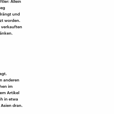
ler: Allein
ieg
rdrängt und
zt worden.
 verkauften
ränken.
agt.
in anderen
chen im
em Artikel
ch in etwa
 Asien dran.