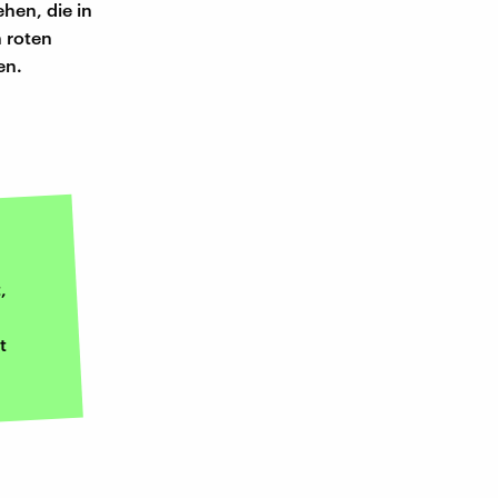
hen, die in
 roten
en.
,
t