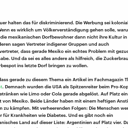
uer halten das für diskriminierend. Die Werbung sei kolonia
 Wenn es wirklich um Völkerverständigung gehen solle, war
 die mexikanischen Dorfbewohner dann nicht ihre Kultur in
eren sagen Vertreter indigener Gruppen und auch
ertreter, dass gerade Mexiko ein echtes Problem mit gezu
be. Und da sei es alles andere als hilfreich, die Zuckerbrau
bespot ins letzte Dorf bringen zu wollen.
dass gerade zu diesem Thema ein Artikel im Fachmagazin T
st
. Demnach wurden die USA als Spitzenreiter beim Pro-Ko
tränken wie Limo oder Cola gerade abgelöst. Auf Platz eins
gt von Mexiko. Beide Länder haben mit einem heftigen Anst
 zu kämpfen. Mit verheerenden Folgen: Die Menschen wer
er für Krankheiten wie Diabetes. Und es gibt noch ein
nisches Land auf dieser Liste: Argentinien auf Platz vier. Da