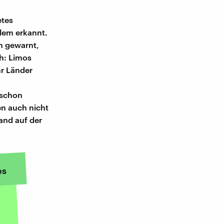
etes
lem erkannt.
ln gewarnt,
h: Limos
hr Länder
 schon
n auch nicht
and auf der
es