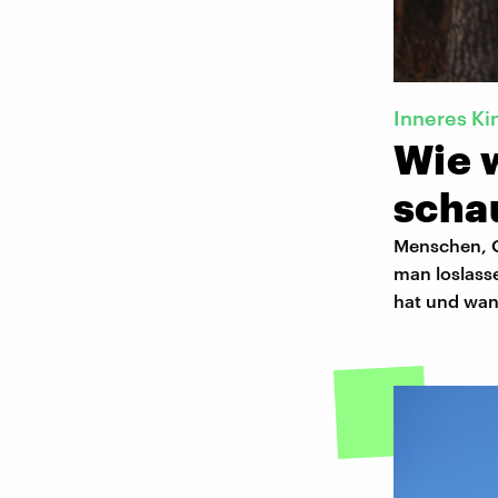
Inneres Ki
Wie 
scha
Menschen, O
man loslasse
hat und wan