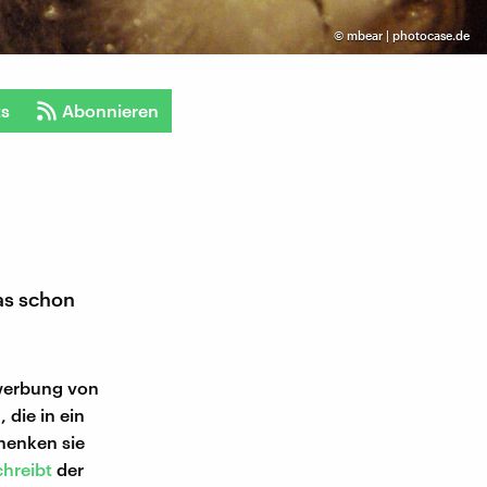
©
mbear | photocase.de
ts
Abonnieren
as schon
swerbung von
die in ein
henken sie
chreibt
der