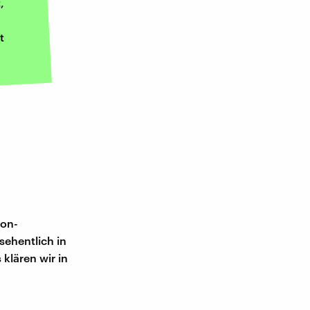
,
t
ion-
sehentlich in
klären wir in