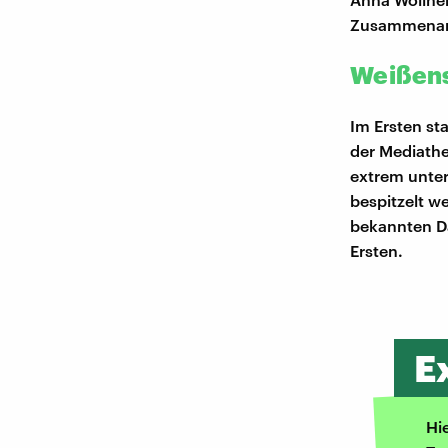
Zusammenarb
Weißens
Im Ersten sta
der Mediathe
extrem unte
bespitzelt w
bekannten Dar
Ersten.
E
Hi