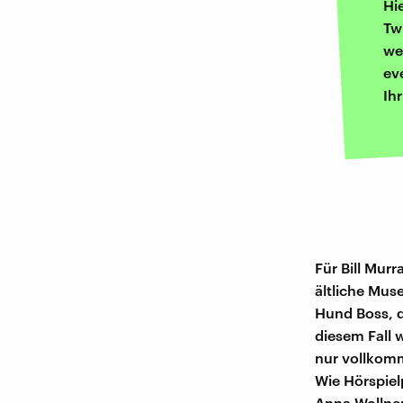
Hi
Tw
we
ev
Ih
Für Bill Murr
ältliche Muse
Hund Boss, de
diesem Fall 
nur vollkomm
Wie Hörspie
Anna Wollner