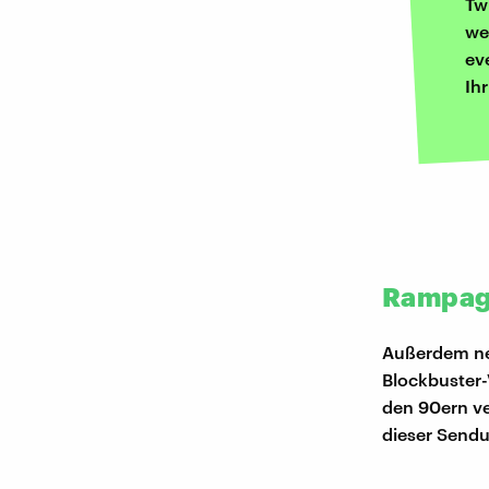
Tw
we
ev
Ih
Rampage
Außerdem neu
Blockbuster-
den 90ern ve
dieser Send