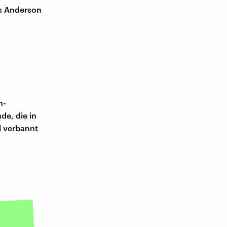
es Anderson
n-
de, die in
l verbannt