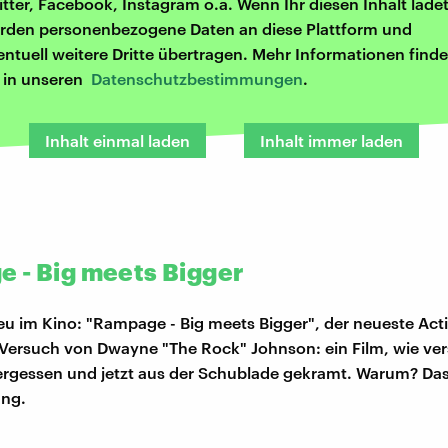
itter, Facebook, Instagram o.ä. Wenn Ihr diesen Inhalt ladet
rden personenbezogene Daten an diese Plattform und
entuell weitere Dritte übertragen. Mehr Informationen finde
r in unseren
Datenschutzbestimmungen
.
Inhalt einmal laden
Inhalt immer laden
 - Big meets Bigger
 im Kino: "Rampage - Big meets Bigger", der neueste Act
Versuch von Dwayne "The Rock" Johnson: ein Film, wie ver
rgessen und jetzt aus der Schublade gekramt. Warum? Das 
ung.