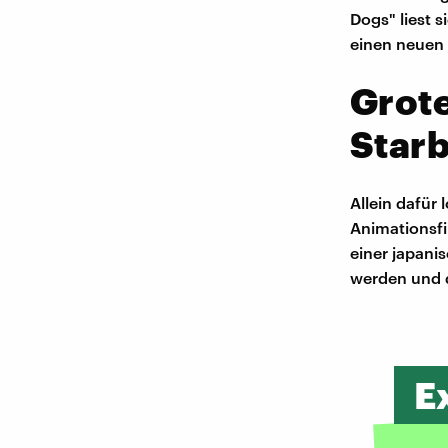
Dogs" liest 
einen neuen 
Grote
Star
Allein dafür
Animationsfil
einer japani
werden und d
E