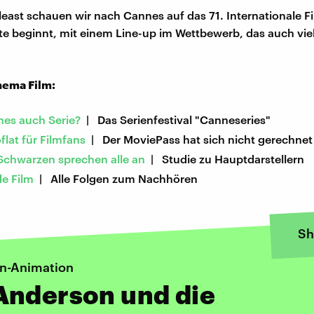
 least schauen wir nach Cannes auf das 71. Internationale Fi
te beginnt, mit einem Line-up im Wettbewerb, das auch vie
ema Film:
es auch Serie?
| Das Serienfestival "Canneseries"
flat für Filmfans
| Der MoviePass hat sich nicht gerechnet
 Schwarzen sprechen alle an
| Studie zu Hauptdarstellern
de Film
| Alle Folgen zum Nachhören
Sh
n-Animation
Anderson und die