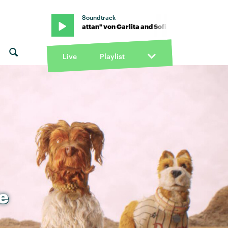
Soundtrack
ukker · "Manhattan" von Carlita and Sofi Tukker · "Manhattan" von 
Live
Playlist
e