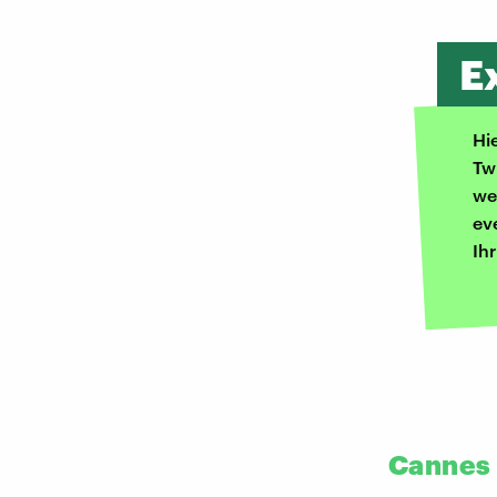
E
Hi
Tw
we
ev
Ih
Cannes