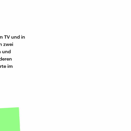
im TV und in
n zwei
n und
nderen
rte im