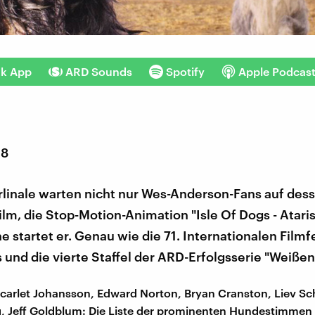
nk App
ARD Sounds
Spotify
Apple Podcas
18
rlinale warten nicht nur Wes-Anderson-Fans auf des
lm, die Stop-Motion-Animation "Isle Of Dogs - Ataris
 startet er. Genau wie die 71. Internationalen Filmf
und die vierte Staffel der ARD-Erfolgsserie "Weißen
 Scarlet Johansson, Edward Norton, Bryan Cranston, Liev Sc
, Jeff Goldblum: Die Liste der prominenten Hundestimmen i