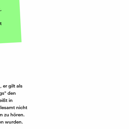
,
t
er gilt als
ogs" den
ißt in
llesamt nicht
lm zu hören.
en wurden.