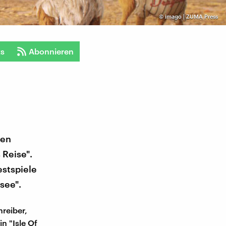
©
imago | ZUMA Press
ts
Abonnieren
sen
 Reise".
estspiele
see".
hreiber,
n "Isle Of