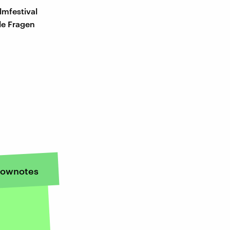
lmfestival
le Fragen
ownotes