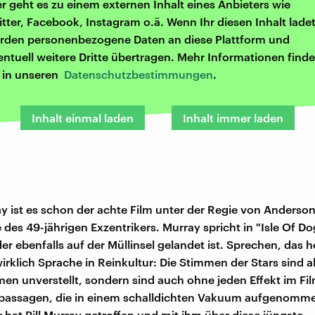
er geht es zu einem externen Inhalt eines Anbieters wie
itter, Facebook, Instagram o.ä. Wenn Ihr diesen Inhalt ladet
rden personenbezogene Daten an diese Plattform und
entuell weitere Dritte übertragen. Mehr Informationen finde
r in unseren
Datenschutzbestimmungen
.
Inhalt einmal laden
Inhalt immer laden
ay ist es schon der achte Film unter der Regie von Anderson, 
 des 49-jährigen Exzentrikers. Murray spricht in "Isle Of D
r ebenfalls auf der Müllinsel gelandet ist. Sprechen, das he
wirklich Sprache in Reinkultur: Die Stimmen der Stars sind a
en unverstellt, sondern sind auch ohne jeden Effekt im Fi
lpassagen, die in einem schalldichten Vakuum aufgenomm
 hat Bill Murray getroffen und mit ihm über diese jüngste