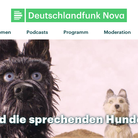
"Manhattan" von Carlita and Sofi T
emen
Podcasts
Programm
Moderation
d
die
sprechenden
Hund