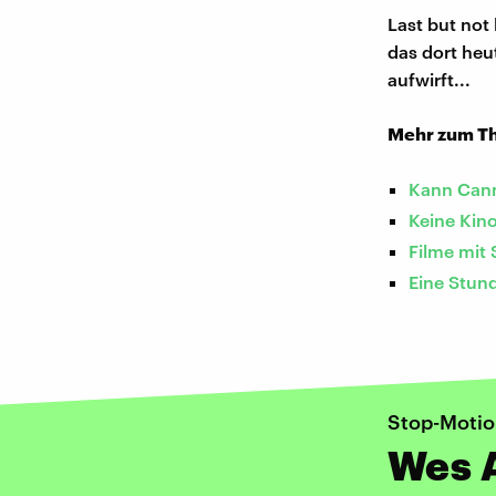
Last but not
das dort heu
aufwirft...
Mehr zum Th
Kann Cann
Keine Kino
Filme mit
Eine Stun
Stop-Motio
Wes 