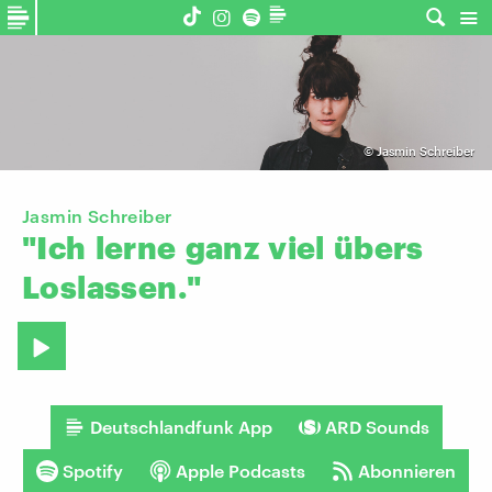
©
Jasmin Schreiber
Jasmin Schreiber
"Ich
lerne
ganz
viel
übers
Loslassen."
Deutschlandfunk App
ARD Sounds
Spotify
Apple Podcasts
Abonnieren