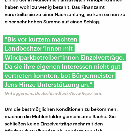
haben wohl zu wenig bezahlt. Das Finanzamt
verurteilte sie zu einer Nachzahlung, so kam es nun zu
einer sehr hohen Summe auf einen Schlag.
"Bis vor kurzem machten
Landbesitzer*innen mit
Windparkbetreiber*innen Einzelverträge.
Da sie ihre eigenen Interessen nicht gut
vertreten konnten, bot Bürgermeister
Jens Hinze Unterstützung an."
Grit Eggerichs, Deutschlandfunk-Nova-Reporterin
Um die bestmöglichen Konditionen zu bekommen,
machen die Mühlenfelder gemeinsame Sache. Sie
schließen keine Einzelverträge mehr mit den
Windparkbetreibenden ab, sondern tun sich