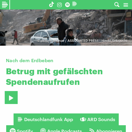
©
picture alliance / ASSOCIATED PRESS | Hiroto Sekiguchi
Nach dem Erdbeben
Betrug
mit
gefälschten
Spendenaufrufen
Deutschlandfunk App
ARD Sounds
Spotify
Apple Podcasts
Abonnieren