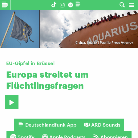
©
dpa, Imago | Pacific Press Agency
EU-Gipfel in Brüssel
Europa
streitet
um
Flüchtlingsfragen
Deutschlandfunk App
ARD Sounds
Spotify
Apple Podcasts
Abonnieren