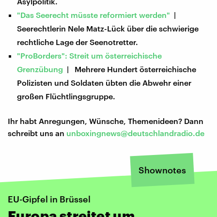
Asylpolitik.
"Das Seerecht müsste reformiert werden"
|
Seerechtlerin Nele Matz-Lück über die schwierige
rechtliche Lage der Seenotretter.
"ProBorders": Streit um österreichische
Grenzübung
| Mehrere Hundert österreichische
Polizisten und Soldaten übten die Abwehr einer
großen Flüchtlingsgruppe.
Ihr habt Anregungen, Wünsche, Themenideen? Dann
schreibt uns an
unboxingnews@deutschlandradio.de
Shownotes
EU-Gipfel in Brüssel
Europa streitet um