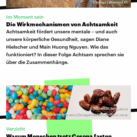
©
Imago | Westend 61
Im Moment sein
Die Wirkmechanismen von Achtsamkeit
Achtsamkeit fördert unsere mentale – und auch
unsere körperliche Gesundheit, sagen Diane
Hielscher und Main Huong Nguyen. Wie das
funktioniert? In dieser Folge Achtsam sprechen sie
über die Zusammenhänge.
©
Billow926/Jacqueline
Brandwayn/unsplash.com/Collage:Deutschlandfunk Nova
Verzicht
Warum Menschen trotz Corona fasten