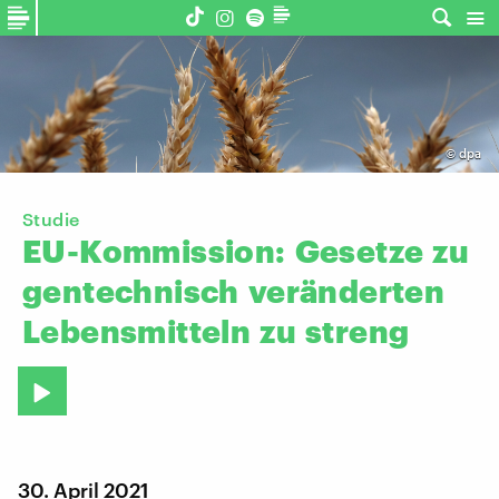
©
dpa
Studie
EU-Kommission:
Gesetze
zu
gentechnisch
veränderten
Lebensmitteln
zu
streng
30. April 2021