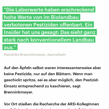
"Die Laborwerte haben erschreckend
hohe Werte von im Biolandbau
verbotenen Pestiziden offenbart. Ein
Insider hat uns gesagt: Das sieht ganz
stark nach konventionellem Landbau
aus."
Hendrike Brenninkmeyer, Journalistin
Auf den Äpfeln selbst waren interessanterweise aber
keine Pestizide, nur auf den Blättern. Wenn man
geschickt spritze, sei es aber möglich, den Pestizid-
Einsatz entsprechend zu kaschieren, sagt
Brenninkmeyer.
Vor Ort stießen die Recherche der ARD-KollegInnen