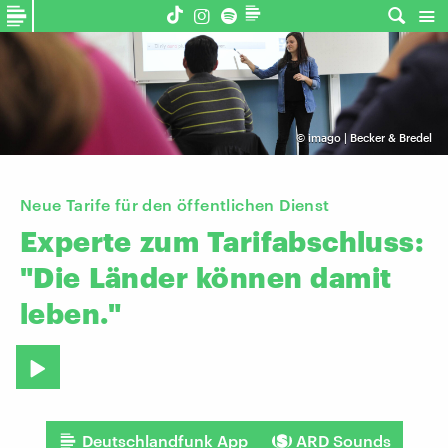
©
imago | Becker & Bredel
Neue Tarife für den öffentlichen Dienst
Experte
zum
Tarifabschluss:
"Die
Länder
können
damit
leben."
Deutschlandfunk App
ARD Sounds