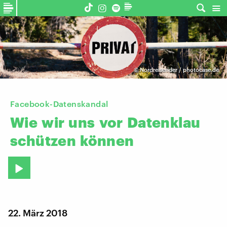
©
Nordreisender / photocase.de
Facebook-Datenskandal
Wie
wir
uns
vor
Datenklau
schützen
können
22. März 2018