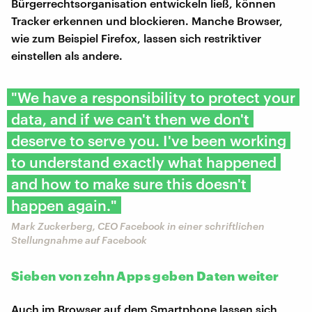
Bürgerrechtsorganisation entwickeln ließ, können
Tracker erkennen und blockieren. Manche Browser,
wie zum Beispiel Firefox, lassen sich restriktiver
einstellen als andere.
"We have a responsibility to protect your
data, and if we can't then we don't
deserve to serve you. I've been working
to understand exactly what happened
and how to make sure this doesn't
happen again."
Mark Zuckerberg, CEO Facebook in einer schriftlichen
Stellungnahme auf Facebook
Sieben von zehn Apps geben Daten weiter
Auch im Browser auf dem Smartphone lassen sich