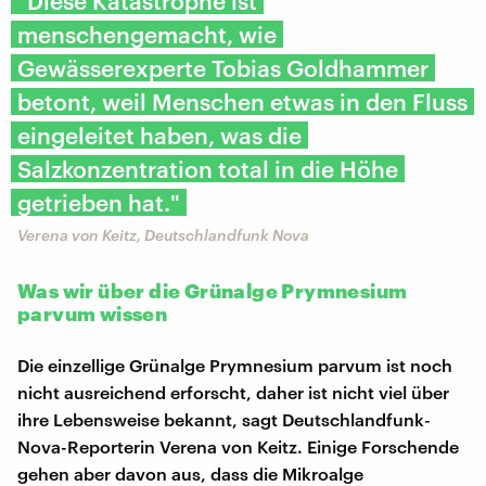
"Diese Katastrophe ist
menschengemacht, wie
Gewässerexperte Tobias Goldhammer
betont, weil Menschen etwas in den Fluss
eingeleitet haben, was die
Salzkonzentration total in die Höhe
getrieben hat."
Verena von Keitz, Deutschlandfunk Nova
Was wir über die Grünalge Prymnesium
parvum wissen
Die einzellige Grünalge Prymnesium parvum ist noch
nicht ausreichend erforscht, daher ist nicht viel über
ihre Lebensweise bekannt, sagt Deutschlandfunk-
Nova-Reporterin Verena von Keitz. Einige Forschende
gehen aber davon aus, dass die Mikroalge