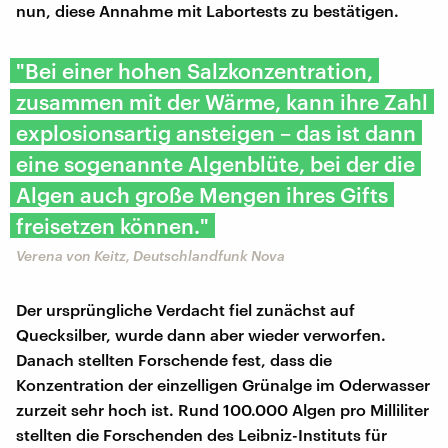
nun, diese Annahme mit Labortests zu bestätigen.
"Bei einer hohen Salzkonzentration,
zusammen mit der Wärme, kann ihre Zahl
explosionsartig ansteigen – das ist dann
eine sogenannte Algenblüte, bei der die
Algen auch große Mengen ihres Gifts
freisetzen können."
Verena von Keitz, Deutschlandfunk Nova
Der ursprüngliche Verdacht fiel zunächst auf
Quecksilber, wurde dann aber wieder verworfen.
Danach stellten Forschende fest, dass die
Konzentration der einzelligen Grünalge im Oderwasser
zurzeit sehr hoch ist. Rund 100.000 Algen pro Milliliter
stellten die Forschenden des Leibniz-Instituts für