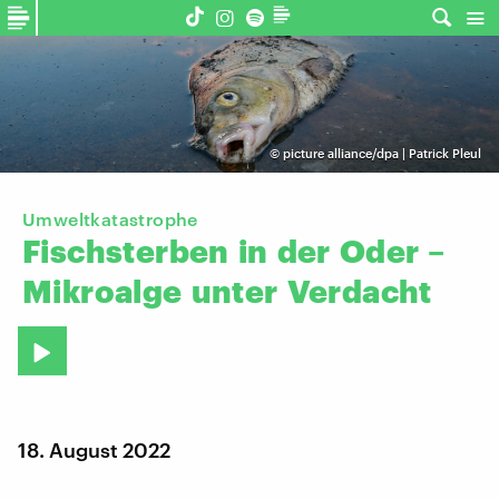
©
picture alliance/dpa | Patrick Pleul
Umweltkatastrophe
Fischsterben
in
der
Oder
–
Mikroalge
unter
Verdacht
18. August 2022