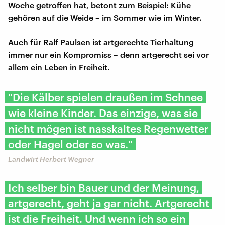
Woche getroffen hat, betont zum Beispiel: Kühe
gehören auf die Weide – im Sommer wie im Winter.
Auch für Ralf Paulsen ist artgerechte Tierhaltung
immer nur ein Kompromiss – denn artgerecht sei vor
allem ein Leben in Freiheit.
"Die Kälber spielen draußen im Schnee
wie kleine Kinder. Das einzige, was sie
nicht mögen ist nasskaltes Regenwetter
oder Hagel oder so was."
Landwirt Herbert Wegner
Ich selber bin Bauer und der Meinung,
artgerecht, geht ja gar nicht. Artgerecht
ist die Freiheit. Und wenn ich so ein