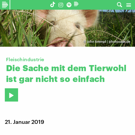
©
john krempl | photocase.de
Fleischindustrie
Die
Sache
mit
dem
Tierwohl
ist
gar
nicht
so
einfach
21. Januar 2019