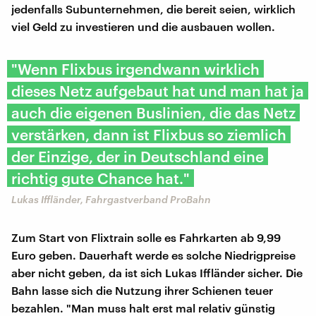
jedenfalls Subunternehmen, die bereit seien, wirklich
viel Geld zu investieren und die ausbauen wollen.
"Wenn Flixbus irgendwann wirklich
dieses Netz aufgebaut hat und man hat ja
auch die eigenen Buslinien, die das Netz
verstärken, dann ist Flixbus so ziemlich
der Einzige, der in Deutschland eine
richtig gute Chance hat."
Lukas Iffländer, Fahrgastverband ProBahn
Zum Start von Flixtrain solle es Fahrkarten ab 9,99
Euro geben. Dauerhaft werde es solche Niedrigpreise
aber nicht geben, da ist sich Lukas Iffländer sicher. Die
Bahn lasse sich die Nutzung ihrer Schienen teuer
bezahlen. "Man muss halt erst mal relativ günstig