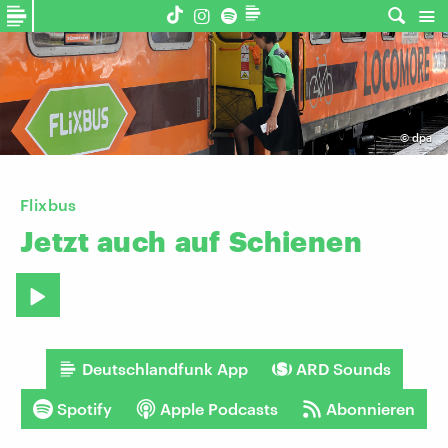
©
dpa
Flixbus
Jetzt
auch
auf
Schienen
Deutschlandfunk App
ARD Sounds
Spotify
Apple Podcasts
Abonnieren