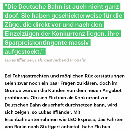
"Die Deutsche Bahn ist auch nicht ganz
doof. Sie haben geschickterweise für die
Züge, die direkt vor und nach den
Einzelzügen der Konkurrenz liegen, ihre
Sparpreiskontingente massiv
aufgestockt."
Lukas Iffländer, Fahrgastverband ProBahn
Bei Fahrgastrechten und möglichen Rückerstattungen
seien zwar noch ein paar Fragen zu klären, doch im
Grunde würden die Kunden von dem neuen Angebot
profitieren. Ob sich Flixtrain als Konkurrent zur
Deutschen Bahn dauerhaft durchsetzen kann, wird
sich zeigen, so Lukas Iffländer. Mit
Eisenbahnunternehmen wie LEO Express, das Fahrten
von Berlin nach Stuttgart anbietet, habe Flixbus