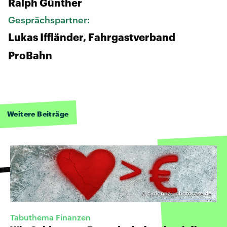
Ralph Günther
Gesprächspartner:
Lukas Iffländer, Fahrgastverband
ProBahn
Weitere Beiträge
©
cydonna | photocase.de
Tabuthema Finanzen