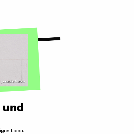
 | unsplash.com
- und
igen Liebe.