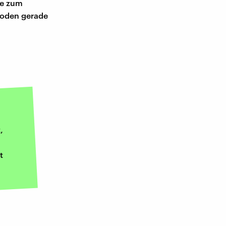
ne zum
 Boden gerade
,
t