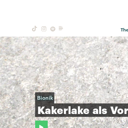
Th
Bionik
Kakerlake
als
Vor