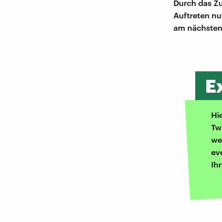
Durch das Zu
Auftreten nu
am nächsten 
E
Hi
Tw
we
ev
Ih