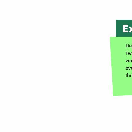
E
Hi
Tw
we
ev
Ih