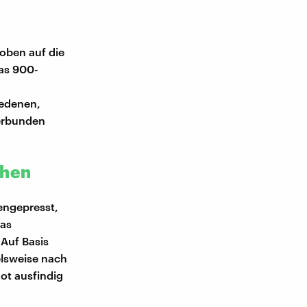
 oben auf die
das 900-
iedenen,
erbunden
phen
engepresst,
das
 Auf Basis
elsweise nach
ot ausfindig