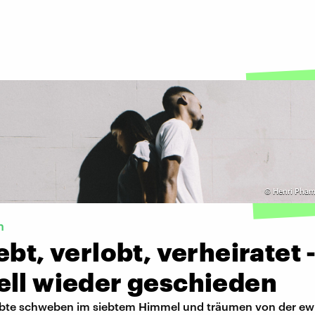
©
Henri Pham
n
ebt, verlobt, verheiratet 
ell wieder geschieden
iebte schweben im siebtem Himmel und träumen von der ew