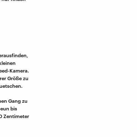
erausfinden,
kleinen
peed-Kamera.
hrer Größe zu
quetschen.
inen Gang zu
neun bis
20 Zentimeter