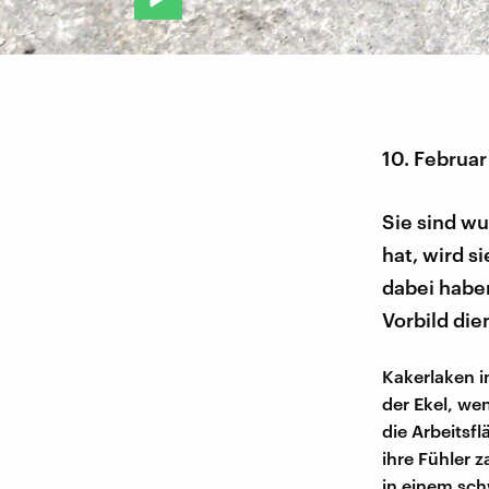
10. Februa
Sie sind wu
hat, wird s
dabei haben
Vorbild die
Kakerlaken i
der Ekel, we
die Arbeitsf
ihre Fühler 
in einem sch