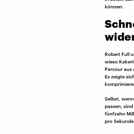
können.
Schne
wide
Robert Full 
wieso Kakerl
Parcour aus 
Es zeigte sic
komprimieren
Selbst, wenn
passen, sind
fünfzehn Mil
pro Sekunde