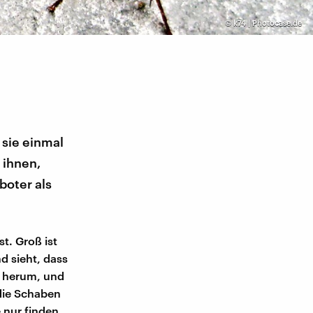
©
k74 | Photocase.de
 sie einmal
 ihnen,
boter als
t. Groß ist
d sieht, dass
ch herum, und
 die Schaben
 nur finden