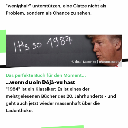
"wenighair" unterstützen, eine Glatze nicht als
Problem, sondern als Chance zu sehen.
©
dpa | jaeschko | photocase.de
Das perfekte Buch für den Moment...
...wenn du ein Déjà-vu hast
"1984" ist ein Klassiker: Es ist eines der
meistgelesenen Bücher des 20. Jahrhunderts - und
geht auch jetzt wieder massenhaft über die
Ladentheke.