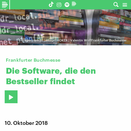
©
dpa | imago | imageBROKER | Valentin WolfFrankfurter Buchmesse
Frankfurter Buchmesse
Die
Software,
die
den
Bestseller
findet
10. Oktober 2018