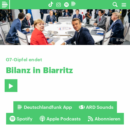
©
dpa
G7-Gipfel endet
Bilanz
in
Biarritz
Deutschlandfunk App
ARD Sounds
Spotify
Apple Podcasts
Abonnieren