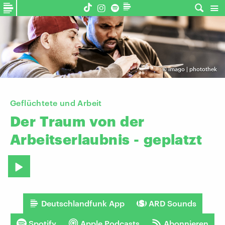
©
imago | photothek
Geflüchtete und Arbeit
Der
Traum
von
der
Arbeitserlaubnis
-
geplatzt
Deutschlandfunk App
ARD Sounds
Spotify
Apple Podcasts
Abonnieren