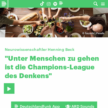
©
fauxels | Pexels
Neurowissenschaftler Henning Beck
"Unter
Menschen
zu
gehen
ist
die
Champions-League
des
Denkens"
Deutschlandfunk App
ARD Sounds