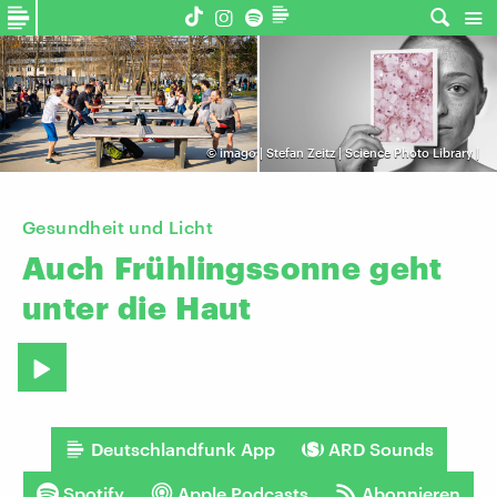
©
imago | Stefan Zeitz | Science Photo Library |
Gesundheit und Licht
Auch
Frühlingssonne
geht
unter
die
Haut
Deutschlandfunk App
ARD Sounds
Spotify
Apple Podcasts
Abonnieren