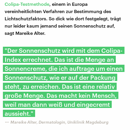
Colipa-Testmethode
, einem in Europa
vereinheitlichten Verfahren zur Bestimmung des
Lichtschutzfaktors. So dick wie dort festgelegt, trägt
nur leider kaum jemand seinen Sonnenschutz auf,
sagt Mareike Alter.
"Der Sonnenschutz wird mit dem Colipa-
Index errechnet. Das ist die Menge an
Sonnencreme, die ich auftrage um einen
Sonnenschutz, wie er auf der Packung
steht, zu erreichen. Das ist eine relativ
große Menge. Das macht kein Mensch,
weil man dann weiß und eingecremt
aussieht."
Mareike Alter, Dermatologin, Uniklinik Magdeburg