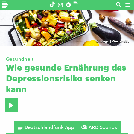
©
imago | Westend61
Gesundheit
Wie
gesunde
Ernährung
das
Depressionsrisiko
senken
kann
Deutschlandfunk App
ARD Sounds