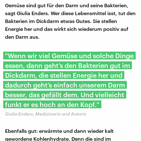
Gemüse sind gut für den Darm und seine Bakterien,
sagt Giulia Enders. Wer diese Lebensmittel isst, tut den
Bakterien im Dickdarm etwas Gutes. Sie stellen
Energie her und das wirkt sich wiederum positiv auf
den Darm aus.
"Wenn wir viel Gemüse und solche Dinge
essen, dann geht’s den Bakterien gut im
Dickdarm, die stellen Energie her und
dadurch geht’s einfach unserem Darm
besser, das gefällt dem. Und vielleicht
funkt er es hoch an den Kopf."
Giulia Enders, Medizinerin und Autorin
Ebenfalls gut: erwärmte und dann wieder kalt
gewordene Kohlenhydrate. Denn die sind im