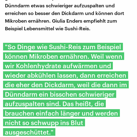
Dünndarm etwas schwieriger aufzuspalten und
erreichen so besser den Dickdarm und können dort
Mikroben ernähren. Giulia Enders empfiehlt zum
Beispiel Lebensmittel wie Sushi-Reis.
"So Dinge wie Sushi-Reis zum Beispiel
können Mikroben ernähren. Weil wenn
wir Kohlenhydrate aufwärmen und
wieder abkühlen lassen, dann erreichen
die eher den Dickdarm, weil die dann im
Dünndarm ein bisschen schwieriger
aufzuspalten sind. Das heißt, die
brauchen einfach länger und werden
nicht so schwupp ins Blut
ausgeschüttet."