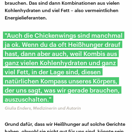
brauchen. Das sind dann Kombinationen aus vielen
Kohlenhydraten und viel Fett – also vermeintlichen
Energielieferanten.
"Auch die Chickenwings sind manchmal
ja ok. Wenn du da oft Heißhunger drauf
hast, dann aber auch, weil Kombis aus
ganz vielen Kohlenhydraten und ganz
viel Fett, in der Lage sind, diesen
natürlichen Kompass unseres Körpers,
der uns sagt, was wir gerade brauchen,
auszuschalten."
Giulia Enders, Medizinerin und Autorin
Grund dafür, dass wir Heißhunger auf solche Gerichte
haben, obwohl sie nicht gut für uns sind, könnte sein,