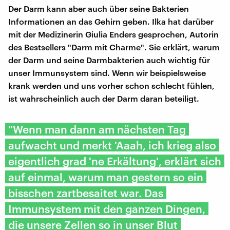
Der Darm kann aber auch über seine Bakterien
Informationen an das Gehirn geben. Ilka hat darüber
mit der Medizinerin Giulia Enders gesprochen, Autorin
des Bestsellers "Darm mit Charme". Sie erklärt, warum
der Darm und seine Darmbakterien auch wichtig für
unser Immunsystem sind. Wenn wir beispielsweise
krank werden und uns vorher schon schlecht fühlen,
ist wahrscheinlich auch der Darm daran beteiligt.
"Wenn man dann am nächsten Tag
aufwacht und merkt 'Aaah, ich krieg also
eigentlich grad 'ne Erkältung', erklärt sich
auf einmal, warum man gestern so ein
bisschen zartbesaitet war. Das
Immunsystem mit den ganzen Dingen,
die unsere Zellen so in unser Blut