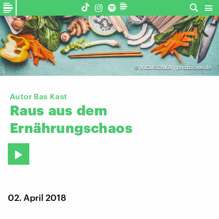
©
VICUSCHKA | photocase.de
Autor Bas Kast
Raus
aus
dem
Ernährungschaos
02. April 2018