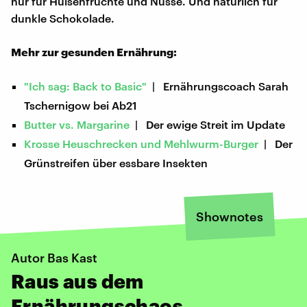
nur für Hülsenfrüchte und Nüsse. Und natürlich für
dunkle Schokolade.
Mehr zur gesunden Ernährung:
"Ich sag: Back to Basic"
| Ernährungscoach Sarah
Tschernigow bei Ab21
Butter vs. Margarine
| Der ewige Streit im Update
Krosse Heuschrecken und Mehlwurm-Burger
| Der
Grünstreifen über essbare Insekten
Shownotes
Autor Bas Kast
Raus aus dem
Ernährungschaos