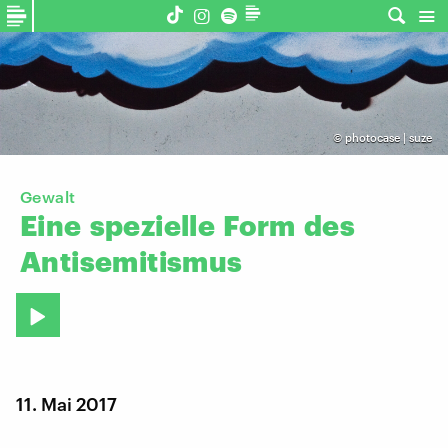
©
photocase | suze
Gewalt
Eine
spezielle
Form
des
Antisemitismus
11. Mai 2017