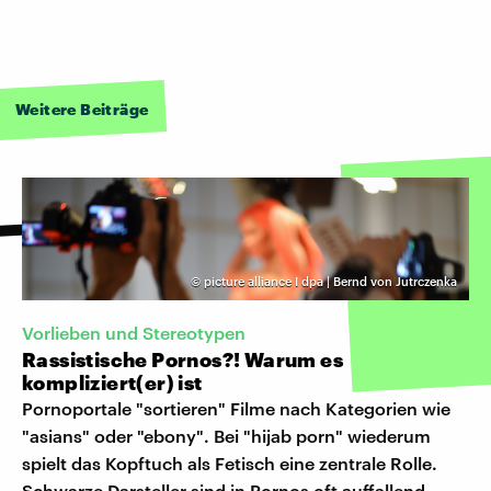
Weitere Beiträge
©
picture alliance I dpa | Bernd von Jutrczenka
Vorlieben und Stereotypen
Rassistische Pornos?! Warum es
kompliziert(er) ist
Pornoportale "sortieren" Filme nach Kategorien wie
"asians" oder "ebony". Bei "hijab porn" wiederum
spielt das Kopftuch als Fetisch eine zentrale Rolle.
Schwarze Darsteller sind in Pornos oft auffallend