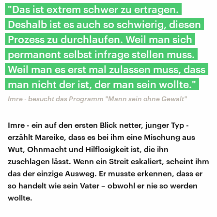
"Das ist extrem schwer zu ertragen.
Deshalb ist es auch so schwierig, diesen
Prozess zu durchlaufen. Weil man sich
permanent selbst infrage stellen muss.
Weil man es erst mal zulassen muss, dass
man nicht der ist, der man sein wollte."
Imre - besucht das Programm "Mann sein ohne Gewalt"
Imre - ein auf den ersten Blick netter, junger Typ -
erzählt Mareike, dass es bei ihm eine Mischung aus
Wut, Ohnmacht und Hilflosigkeit ist, die ihn
zuschlagen lässt. Wenn ein Streit eskaliert, scheint ihm
das der einzige Ausweg. Er musste erkennen, dass er
so handelt wie sein Vater – obwohl er nie so werden
wollte.