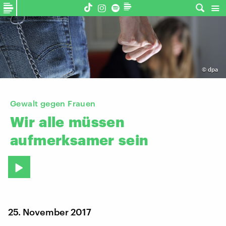
©
dpa
Gewalt gegen Frauen
Wir
alle
müssen
aufmerksamer
sein
25. November 2017