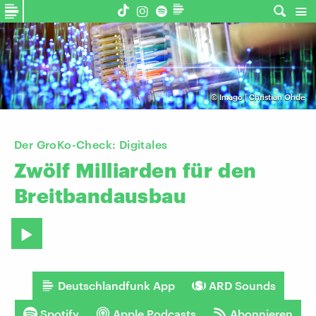
©
Imago | Christian Ohde
Der GroKo-Check: Digitales
Zwölf
Milliarden
für
den
Breitbandausbau
Deutschlandfunk App
ARD Sounds
Spotify
Apple Podcasts
Abonnieren