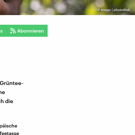
©
Imago | photothek
ts
Abonnieren
 Grüntee-
he
h die
opäische
Teetasse