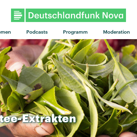
"Like An Animal" von Rüfüs Du 
emen
Podcasts
Programm
Moderation
tee-Extrakten