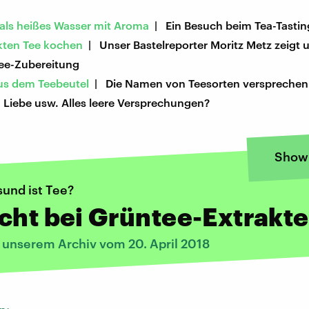
 als heißes Wasser mit Aroma
| Ein Besuch beim Tea-Tastin
kten Tee kochen
| Unser Bastelreporter Moritz Metz zeigt u
Tee-Zubereitung
us dem Teebeutel
| Die Namen von Teesorten versprechen 
 Liebe usw. Alles leere Versprechungen?
Show
sund ist Tee?
cht bei Grüntee-Extrakt
s unserem Archiv vom 20. April 2018