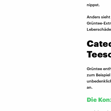
nippst.
Anders sieht
Grüntee-Extr
Leberschäde
Cate
Teeso
Grüntee enth
zum Beispiel
unbedenklich
an.
Die Kon