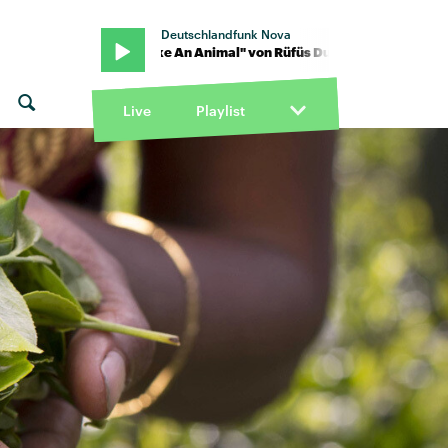
Deutschlandfunk Nova
Sol · "Like An Animal" von Rüfüs Du Sol · "Like An Animal" von Rüf
Live
Playlist