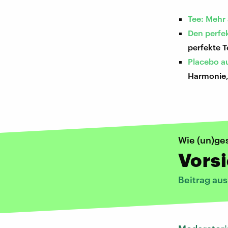
Tee: Mehr
Den perfe
perfekte 
Placebo a
Harmonie,
Wie (un)ge
Vorsi
Beitrag au