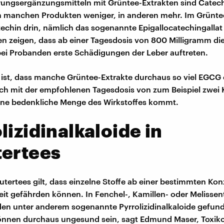
rungsergänzungsmitteln mit Grüntee-Extrakten sind Catec
in manchen Produkten weniger, in anderen mehr. Im Grüntee
techin drin, nämlich das sogenannte Epigallocatechingallat 
n zeigen, dass ab einer Tagesdosis von 800 Milligramm di
bei Probanden erste Schädigungen der Leber auftreten.
ist, dass manche Grüntee-Extrakte durchaus so viel EGCG 
h mit der empfohlenen Tagesdosis von zum Beispiel zwei 
eine bedenkliche Menge des Wirkstoffes kommt.
lizidinalkaloide in
tertees
utertees gilt, dass einzelne Stoffe ab einer bestimmten Kon
it gefährden können. In Fenchel-, Kamillen- oder Melisse
den unter anderem sogenannte Pyrrolizidinalkaloide gefund
önnen durchaus ungesund sein, sagt Edmund Maser, Toxiko