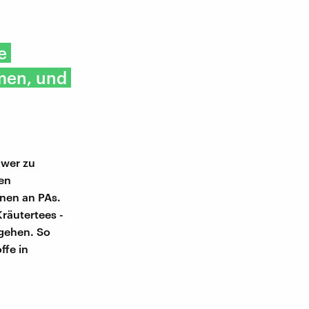
e
men, und
hwer zu
den
onen an PAs.
Kräutertees -
ugehen. So
ffe in