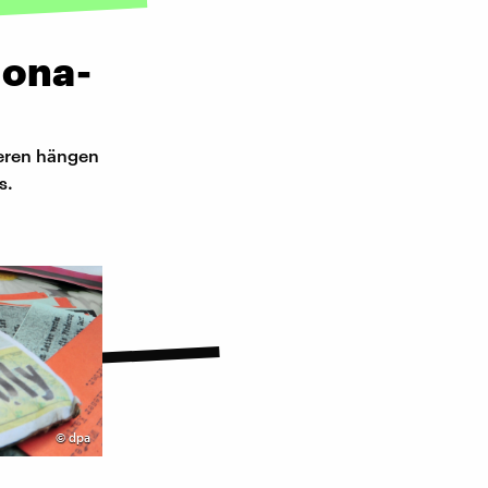
rona-
deren hängen
s.
©
dpa