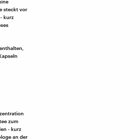
hine
 steckt vor
- kurz
eses
enthalten,
Kapseln
zentration
ntee zum
en - kurz
loge an der