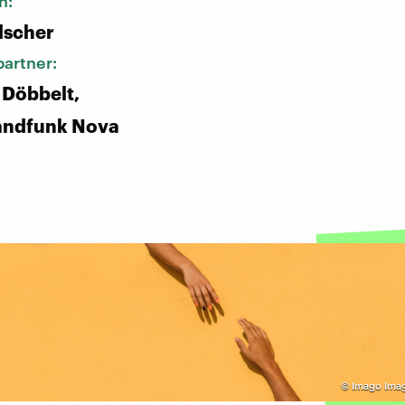
n:
lscher
artner:
 Döbbelt,
andfunk Nova
©
Imago Ima