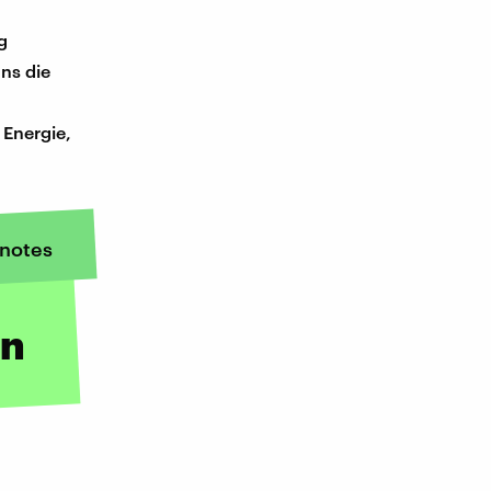
g
ns die
Energie,
notes
en