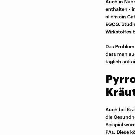
Auch in Nah
enthalten - 
allem ein Ca
EGCG. Studie
Wirkstoffes 
Das Problem 
dass man auc
täglich auf 
Pyrro
Kräu
Auch bei Krä
die Gesundhe
Beispiel wur
PAs. Diese k