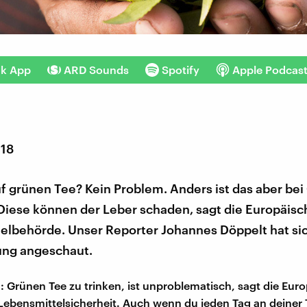
nk App
ARD Sounds
Spotify
Apple Podcas
018
uf grünen Tee? Kein Problem. Anders ist das aber bei
 Diese können der Leber schaden, sagt die Europäisc
elbehörde. Unser Reporter Johannes Döppelt hat sic
ng angeschaut.
: Grünen Tee zu trinken, ist unproblematisch, sagt die Eur
Lebensmittelsicherheit. Auch wenn du jeden Tag an deiner 