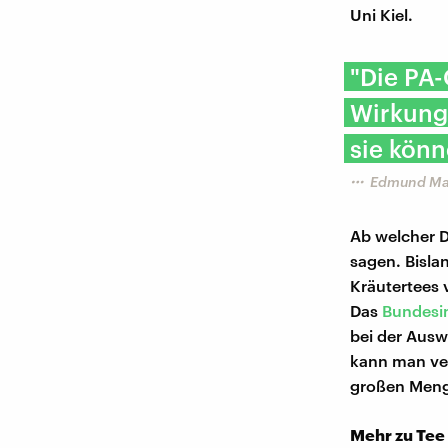
Uni Kiel.
"Die PA-
Wirkung
sie könn
Edmund Mase
Ab welcher D
sagen. Bisla
Kräutertees 
Das
Bundesin
bei der Ausw
kann man ver
großen Meng
Mehr zu Tee