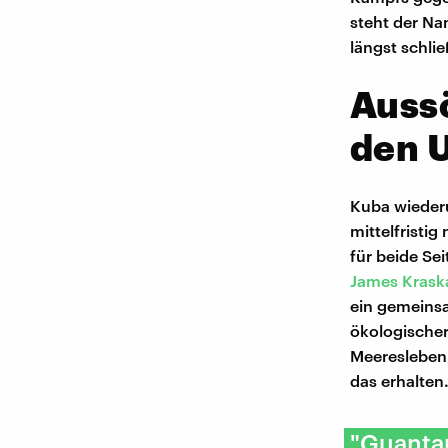
steht der N
längst schlie
Auss
den 
Kuba wiederu
mittelfristi
für beide Sei
James Krask
ein gemeins
ökologischer
Meeresleben i
das erhalten
"Guanta