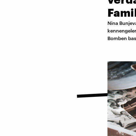
Famil
Nina Bunjeva
kennengelern
Bomben bast