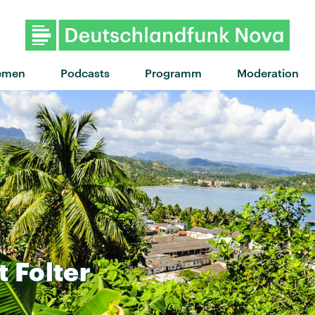
"Wet White Tee Shirt" von UPS
emen
Podcasts
Programm
Moderation
t
Folter