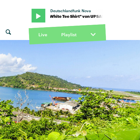
Deutschlandfunk Nova
AHL · "Wet White Tee Shirt" von UPSAHL · "Wet White Tee Shirt" v
Live
Playlist