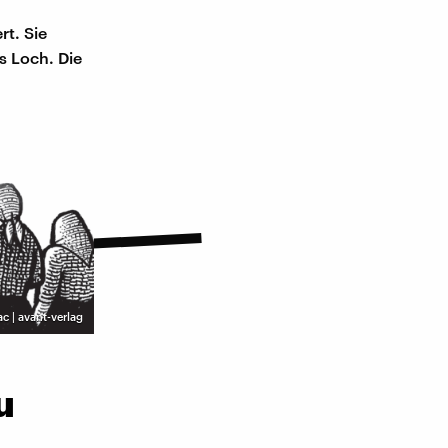
t. Sie
s Loch. Die
c | avant-verlag
u