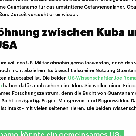
ame Guantanamo für das umstrittene Gefangenenlager. Oba
ßen. Zurzeit versucht er es wieder.
öhnung zwischen Kuba u
USA
m will das US-Militär ohnehin gerne loswerden, doch das w
g noch nicht abziehen. Es braucht also eine Nutzung Guanta
ten akzeptabel ist. Die beiden
US-Wissenschaftler Joe Rom
a
haben dafür auch schon eine Idee. Sie wollen einen Frie
ames Forschungszentrum, denn die Bucht von Guantanamo
 Sicht einzigartig. Es gibt Mangroven- und Regenwälder. D
st intakt - mit vielen seltenen Tieren. Die beiden Wissensch
.
namo könnte ein gemeinsames US-