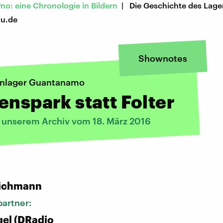
o: eine Chronologie in Bildern
| Die Geschichte des Lage
au.de
Shownotes
nlager Guantanamo
enspark statt Folter
s unserem Archiv vom 18. März 2016
:
ichmann
artner:
el (DRadio