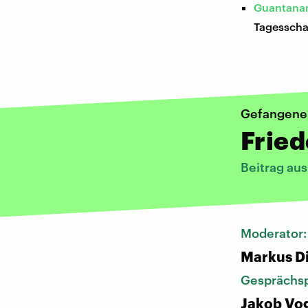
Guantanam
Tagessch
Gefangene
Fried
Beitrag au
Moderator
Markus D
Gesprächsp
Jakob Vog