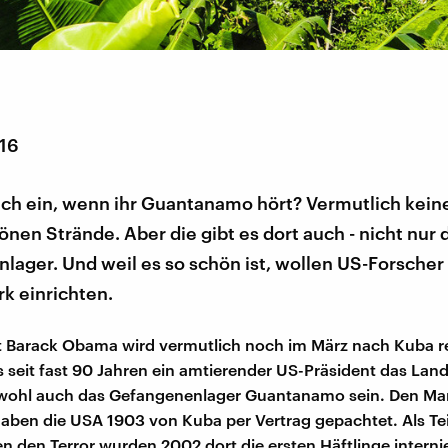
016
uch ein, wenn ihr Guantanamo hört? Vermutlich kein
en Strände. Aber die gibt es dort auch - nicht nur 
ager. Und weil es so schön ist, wollen US-Forscher
k einrichten.
 Barack Obama wird vermutlich noch im März nach Kuba r
s seit fast 90 Jahren ein amtierender US-Präsident das Lan
wohl auch das Gefangenenlager Guantanamo sein. Den Mar
aben die USA 1903 von Kuba per Vertrag gepachtet. Als Tei
 den Terror wurden 2002 dort die ersten Häftlinge interni