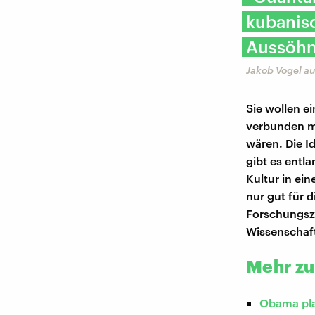
kubanisc
Aussöhn
Jakob Vogel a
Sie wollen e
verbunden mi
wären. Die I
gibt es entl
Kultur in ei
nur gut für 
Forschungsze
Wissenschaf
Mehr zu
Obama pla