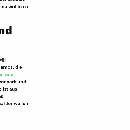
ma wollte es
nd
ill
namos, die
an und
denspark und
 ist aus
as
aftler wollen