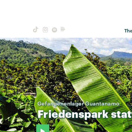
Th
Gefangenenlager Guantanamo
Friedenspark
stat