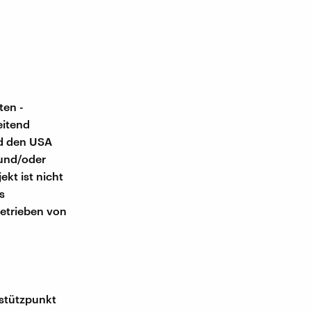
ten -
eitend
nd den USA
 und/oder
kt ist nicht
s
etrieben von
rstützpunkt