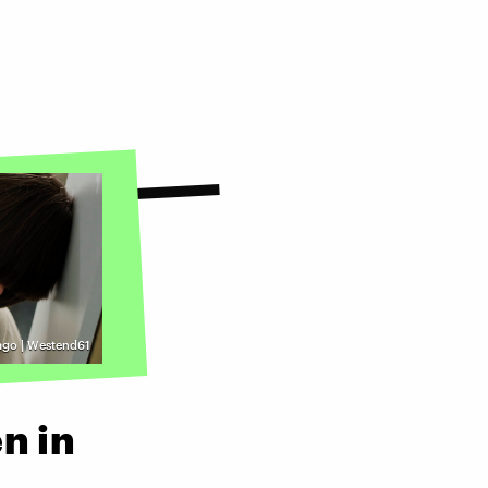
ago | Westend61
n in