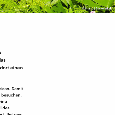
©
Imago | Blickwinkel
e
das
 dort einen
eisen. Damit
d besuchen.
ine-
l des
ert. Seitdem