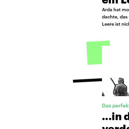
Arda hat mo
dachte, das 
Leere ist ni
Das perfek
...in
verd