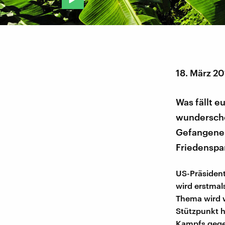
18. März 2
Was fällt e
wunderschön
Gefangenenl
Friedenspar
US-Präsident
wird erstmal
Thema wird 
Stützpunkt h
Kampfs gegen