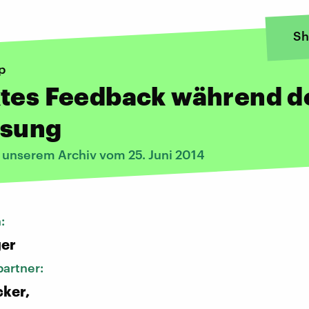
Sh
p
ktes Feedback während d
esung
s unserem Archiv vom 25. Juni 2014
n:
ger
artner:
ker,