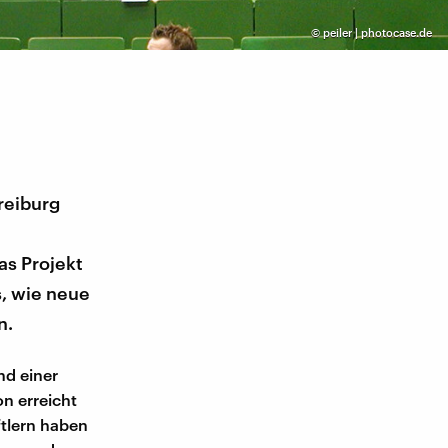
©
peiler | photocase.de
reiburg
as Projekt
s, wie neue
n.
nd einer
n erreicht
tlern haben