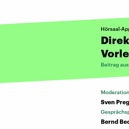
Hörsaal-Ap
Dire
Vorl
Beitrag au
Moderatio
Sven Pre
Gesprächsp
Bernd Bec