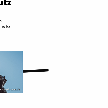
utz
n
us ist
 | photocase.de