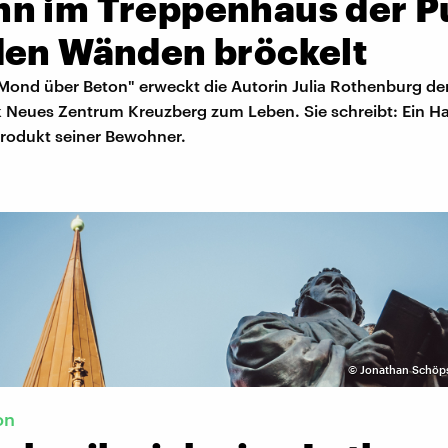
n im Treppenhaus der P
den Wänden bröckelt
ond über Beton" erweckt die Autorin Julia Rothenburg de
 Neues Zentrum Kreuzberg zum Leben. Sie schreibt: Ein Ha
rodukt seiner Bewohner.
©
Jonathan Schöps
on