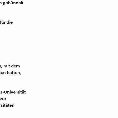
um gebündelt
für die
r, mit dem
ten hatten,
s-Universität
 zur
rsitäten