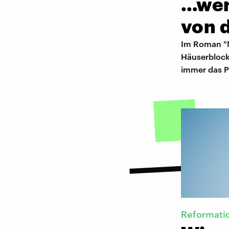
…wen
von 
Im Roman "M
Häuserblock
immer das P
Reformati