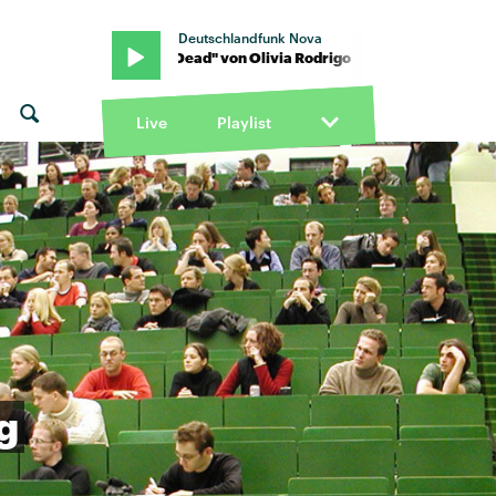
Deutschlandfunk Nova
go · "Drop Dead" von Olivia Rodrigo · "Drop Dead" von Olivia Rodr
Live
Playlist
g