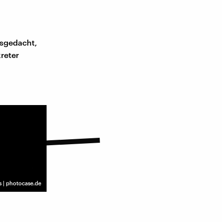
usgedacht,
reter
 | photocase.de