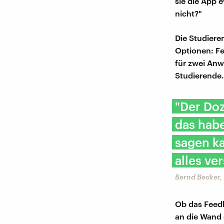
sie die App 
nicht?"
Die Studiere
Optionen: Fe
für zwei Anw
Studierende.
"Der Doz
das habe
sagen ka
alles ve
Bernd Becker, 
Ob das Feedb
an die Wand 