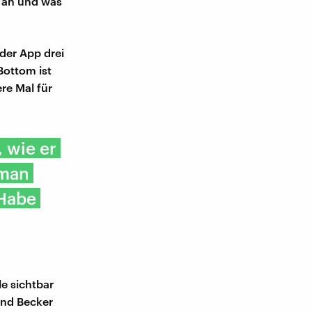
t an und was
der App drei
Bottom ist
re Mal für
 wie er
 man
'Habe
e sichtbar
rnd Becker