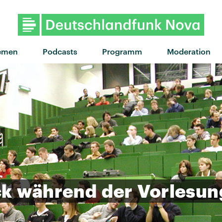
"Drop Dead" von Olivia Rodri
emen
Podcasts
Programm
Moderation
ck
während
der
Vorlesun