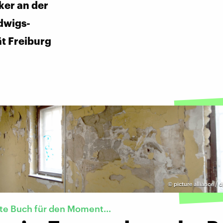
ker an der
dwigs-
ät Freiburg
©
picture alliance / 
te Buch für den Moment...