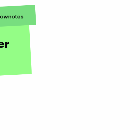
ownotes
er