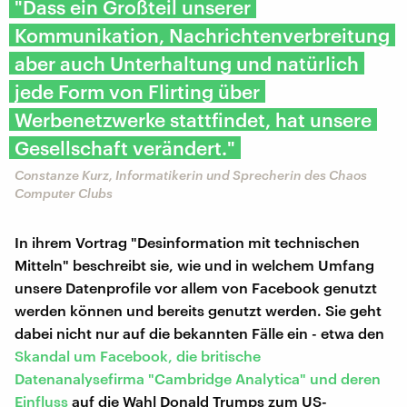
"Dass ein Großteil unserer
Kommunikation, Nachrichtenverbreitung
aber auch Unterhaltung und natürlich
jede Form von Flirting über
Werbenetzwerke stattfindet, hat unsere
Gesellschaft verändert."
Constanze Kurz, Informatikerin und Sprecherin des Chaos
Computer Clubs
In ihrem Vortrag "Desinformation mit technischen
Mitteln" beschreibt sie, wie und in welchem Umfang
unsere Datenprofile vor allem von Facebook genutzt
werden können und bereits genutzt werden. Sie geht
dabei nicht nur auf die bekannten Fälle ein - etwa den
Skandal um Facebook, die britische
Datenanalysefirma "Cambridge Analytica" und deren
Einfluss
auf die Wahl Donald Trumps zum US-