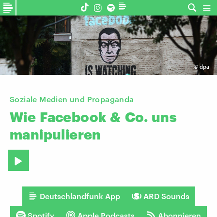
©
dpa
Soziale Medien und Propaganda
Wie
Facebook
&
Co.
uns
manipulieren
Deutschlandfunk App
ARD Sounds
Spotify
Apple Podcasts
Abonnieren