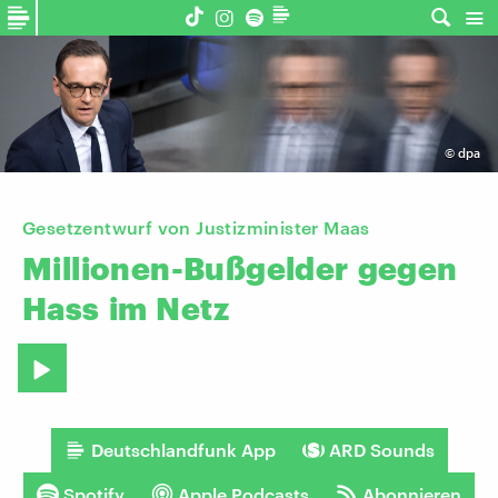
©
dpa
Gesetzentwurf von Justizminister Maas
Millionen-Bußgelder
gegen
Hass
im
Netz
Deutschlandfunk App
ARD Sounds
Spotify
Apple Podcasts
Abonnieren