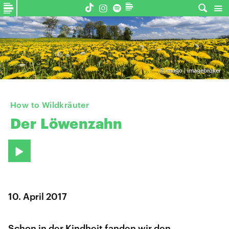
©
imago | imagebroker
How to Wildkräuter
Der
Löwenzahn
10. April 2017
Schon in der Kindheit fanden wir den