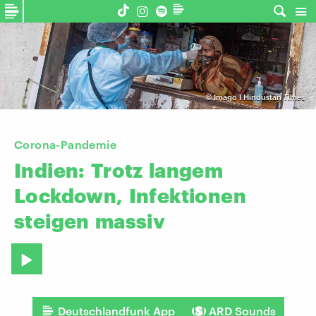
©
Imago I Hindustan Times
Corona-Pandemie
Indien:
Trotz
langem
Lockdown,
Infektionen
steigen
massiv
Deutschlandfunk App
ARD Sounds