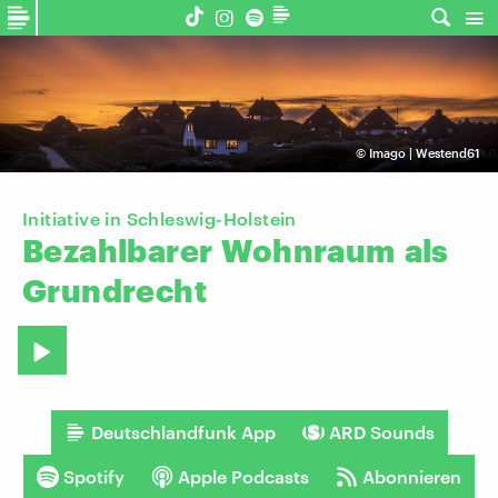
©
Imago | Westend61
Initiative in Schleswig-Holstein
Bezahlbarer
Wohnraum
als
Grundrecht
Deutschlandfunk App
ARD Sounds
Spotify
Apple Podcasts
Abonnieren