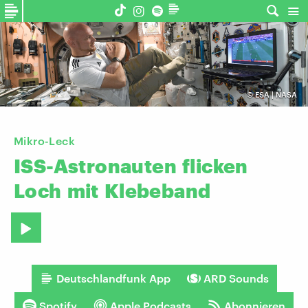
©
ESA | NASA
Mikro-Leck
ISS-Astronauten
flicken
Loch
mit
Klebeband
Deutschlandfunk App
ARD Sounds
Spotify
Apple Podcasts
Abonnieren