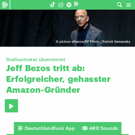
©
picture alliance/AP Photo | Patrick Semansky
Stellvertreter übernimmt
Jeff
Bezos
tritt
ab:
Erfolgreicher,
gehasster
Amazon-Gründer
Deutschlandfunk App
ARD Sounds