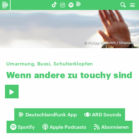
©
Philipp Wüthrich / Unsplash
Umarmung, Bussi, Schulterklopfen
Wenn
andere
zu
touchy
sind
Deutschlandfunk App
ARD Sounds
Spotify
Apple Podcasts
Abonnieren