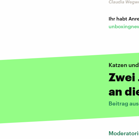
Claudia Wegwo
Ihr habt An
unboxingnew
Katzen und
Zwei 
an di
Beitrag au
Moderatori