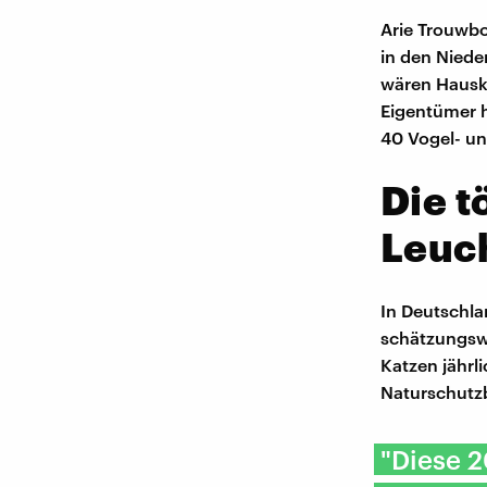
Arie Trouwbo
in den Nieder
wären Hauska
Eigentümer h
40 Vogel- un
Die t
Leuc
In Deutschla
schätzungsw
Katzen jährl
Naturschutzb
"Diese 2