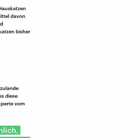
 Hauskatzen
ittel davon
nd
katzen bisher
rzulande
ss diese
experte vom
lich,