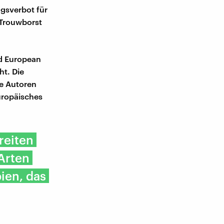
gsverbot für
 Trouwborst
nd European
ht. Die
e Autoren
uropäisches
reiten
Arten
ien, das