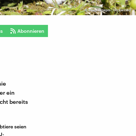
©
imago images | blickwinkel
ts
Abonnieren
sie
er ein
cht bereits
btiere seien
U-