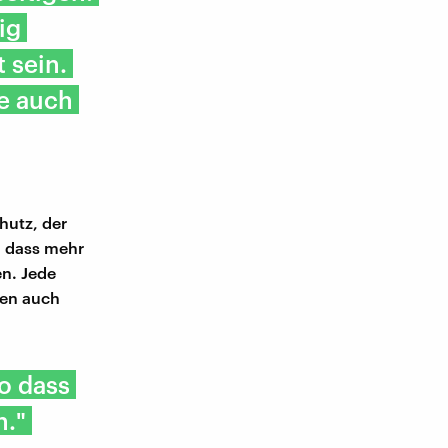
ig
 sein.
e auch
hutz, der
, dass mehr
n. Jede
den auch
o dass
n."