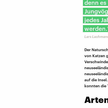
denn es 
Jungvög
jedes Ja
werden.
Lars Lachmann
Der Natursch
von Katzen g
Verschwinden
neuseeländis
neuseeländis
auf die Inse
konnten die T
Arten