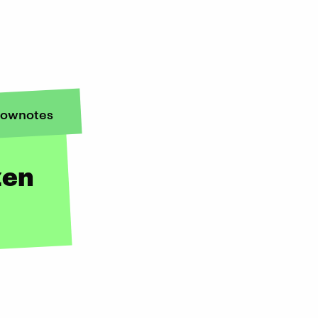
ownotes
zen