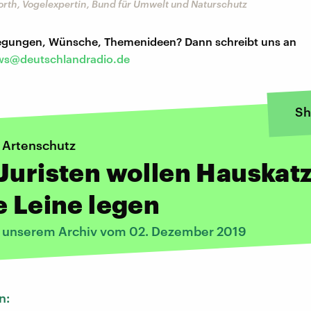
rth, Vogelexpertin, Bund für Umwelt und Naturschutz
regungen, Wünsche, Themenideen? Dann schreibt uns an
s@deutschlandradio.de
Sh
 Artenschutz
Juristen wollen Hauskat
e Leine legen
s unserem Archiv vom 02. Dezember 2019
n: