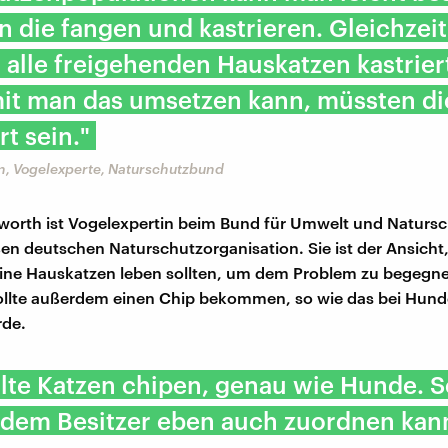
 die fangen und kastrieren. Gleichzeit
alle freigehenden Hauskatzen kastriert
it man das umsetzen kann, müssten di
rt sein."
, Vogelexperte, Naturschutzbund
orth ist Vogelexpertin beim Bund für Umwelt und Natursc
en deutschen Naturschutzorganisation. Sie ist der Ansicht
eine Hauskatzen leben sollten, um dem Problem zu begegne
ollte außerdem einen Chip bekommen, so wie das bei Hun
de.
lte Katzen chipen, genau wie Hunde. S
 dem Besitzer eben auch zuordnen kan