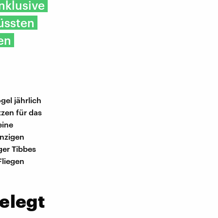
nklusive
üssten
en
el jährlich
tzen für das
eine
inzigen
ger Tibbes
Fliegen
elegt