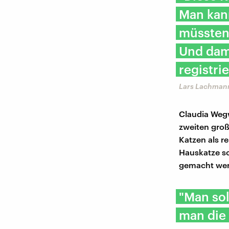
Man kann
müssten 
Und dam
registrie
Lars Lachmann
Claudia Wegw
zweiten groß
Katzen als r
Hauskatze s
gemacht wer
"Man sol
man die