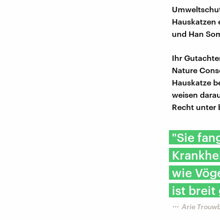
Umweltschut
Hauskatzen e
und Han Soms
Ihr Gutachte
Nature Cons
Hauskatze be
weisen darau
Recht unter
"Sie fan
Krankhei
wie Vöge
ist breit
Arie Trouwbo