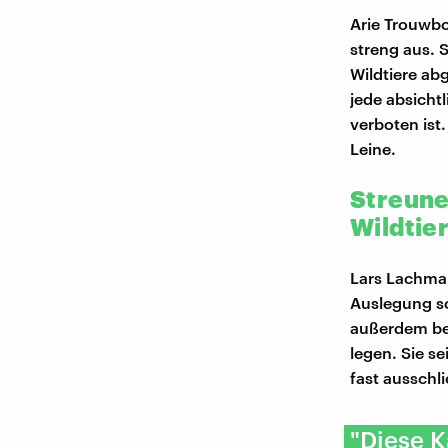
Arie Trouwbo
streng aus. 
Wildtiere ab
jede absicht
verboten ist
Leine.
Streune
Wildtie
Lars Lachman
Auslegung so
außerdem bes
legen. Sie s
fast ausschl
"Diese K