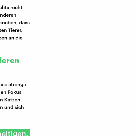
chts recht
anderen
hrieben, dass
ten Tieres
ben an die
deren
ese strenge
 den Fokus
en Katzen
en und sich
eitigen.