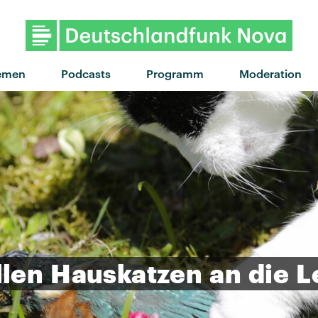
emen
Podcasts
Programm
Moderation
llen
Hauskatzen
an
die
L