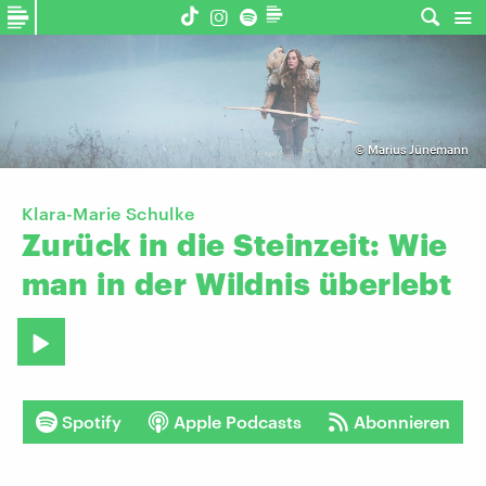
©
Marius Jünemann
Klara-Marie Schulke
Zurück
in
die
Steinzeit:
Wie
man
in
der
Wildnis
überlebt
Spotify
Apple Podcasts
Abonnieren