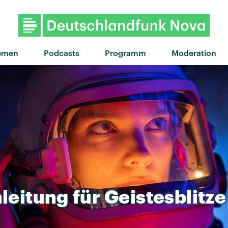
"Born To Lose" von Bea Miller · "Bo
emen
Podcasts
Programm
Moderation
leitung
für
Geistesblitze