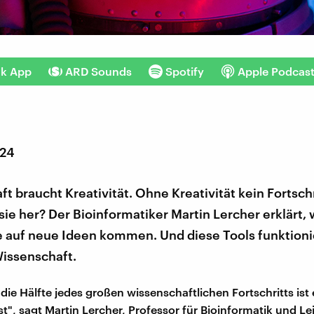
nk App
ARD Sounds
Spotify
Apple Podcas
024
t braucht Kreativität. Ohne Kreativität kein Fortschr
e her? Der Bioinformatiker Martin Lercher erklärt, 
 auf neue Ideen kommen. Und diese Tools funktioni
Wissenschaft.
ie Hälfte jedes großen wissenschaftlichen Fortschritts ist 
st", sagt Martin Lercher, Professor für Bioinformatik und Lei