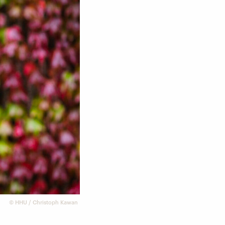
©
HHU / Christoph Kawan