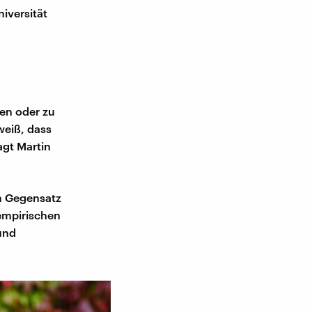
iversität
ben oder zu
weiß, dass
agt Martin
im Gegensatz
 empirischen
 und