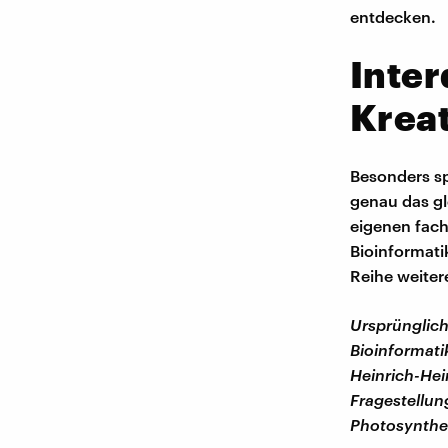
entdecken.
Inter
Kreat
Besonders sp
genau das gl
eigenen fach
Bioinformati
Reihe weitere
Ursprünglic
Bioinformati
Heinrich-Hei
Fragestellun
Photosynthe