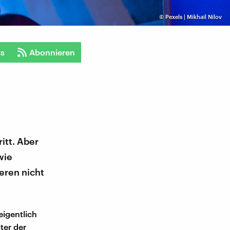
©
Pexels | Mikhail Nilov
ts
Abonnieren
itt. Aber
wie
eren nicht
eigentlich
ter der