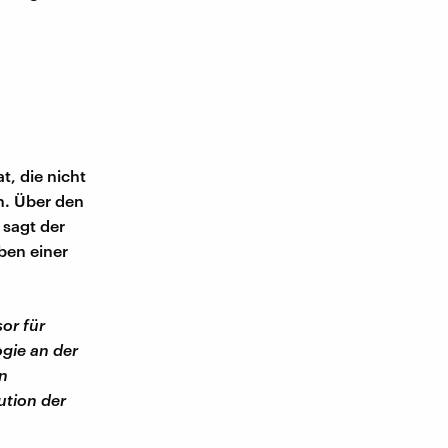
, die nicht
n. Über den
 sagt der
ben einer
sor für
gie an der
en
ution der