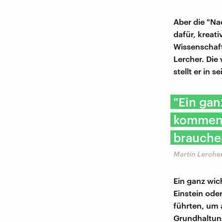
Aber die "Na
dafür, kreat
Wissenschaft
Lercher. Die
stellt er in 
"Ein gan
kommen i
brauche
Martin Lercher
Ein ganz wic
Einstein ode
führten, um 
Grundhaltung