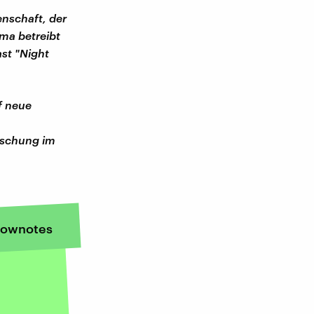
enschaft, der
ma betreibt
st "Night
f neue
rschung im
ownotes