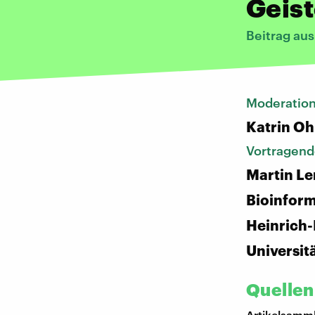
Geist
Beitrag au
Moderatio
Katrin Oh
Vortragend
Martin Le
Bioinform
Heinrich-
Universit
Quellen
Artikelsamml