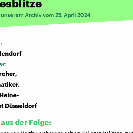
esblitze
s unserem Archiv vom 25. April 2024
n:
lendorf
er:
rcher,
atiker,
Heine-
ät Düsseldorf
 aus der Folge:
ung von Martin Lercher und seinem Kollegen Itai Yanai zu 