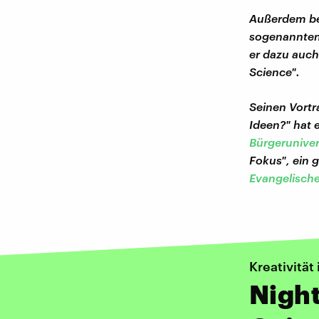
Außerdem bef
sogenannten 
er dazu auch
Science".
Seinen Vortr
Ideen?" hat 
Bürgeruniver
Fokus", ein 
Evangelisch
Kreativität
Night