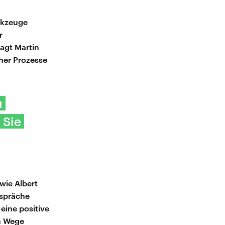
rkzeuge
r
agt Martin
cher Prozesse
u
 Sie
wie Albert
espräche
eine positive
n Wege