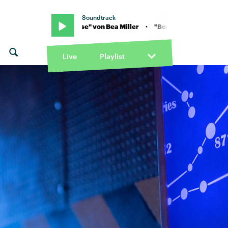
Soundtrack
rn To Lose" von Bea Miller · "Born To Lose" von Bea Miller
Live
Playlist