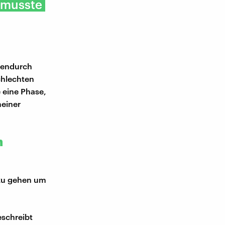
 musste
hendurch
chlechten
 eine Phase,
meiner
n
 zu gehen um
schreibt