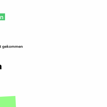
in
cht gekommen
n