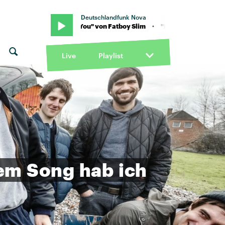
Deutschlandfunk Nova
m · "Praise You" von Fatboy Slim · "Praise You" von Fatboy Slim
Live
Playlist
em
Song
hab
ich