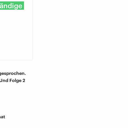
tändige
 gesprochen.
 Und Folge 2
hat