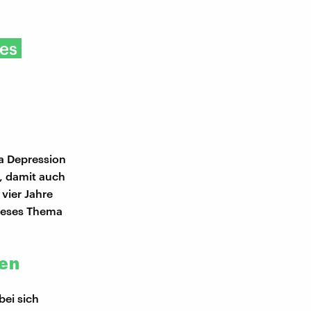
 es
ma Depression
t, damit auch
vier Jahre
dieses Thema
len
bei sich