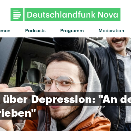
"Praise You" von Fatboy Sli
emen
Podcasts
Programm
Moderation
über
Depression:
"An
d
rieben"