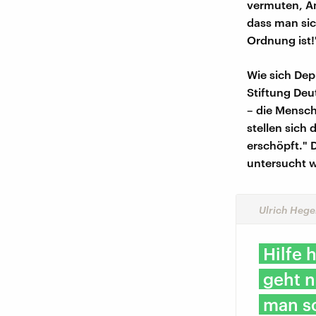
vermuten, An
dass man sic
Ordnung ist!
Wie sich Dep
Stiftung Deut
– die Mensch
stellen sich
erschöpft." 
untersucht w
Ulrich Hege
Hilfe 
geht n
man so