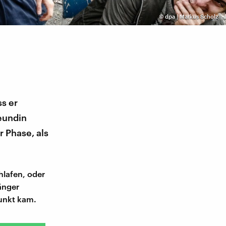
©
dpa | Markus Scholz
s er
eundin
 Phase, als
hlafen, oder
änger
unkt kam.