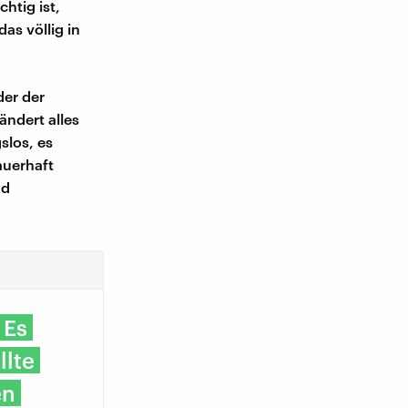
htig ist,
as völlig in
der der
ändert alles
slos, es
auerhaft
nd
 Es
llte
en