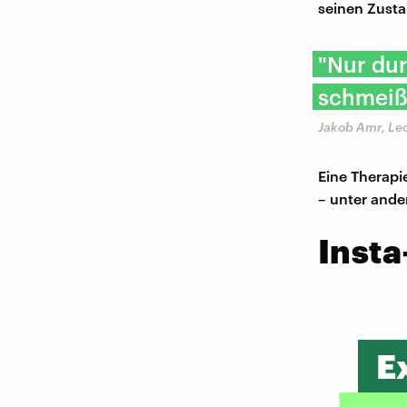
seinen Zusta
"Nur dur
schmeiße
Jakob Amr, Le
Eine Therapi
– unter and
Insta
E