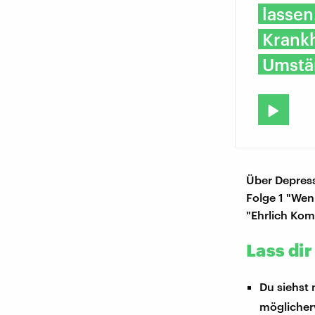
lassen
Krankh
Umstän
Über Depress
Folge 1 "Wenn
"Ehrlich Kom
Lass dir
Du siehst 
möglicher