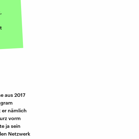
,
t
se aus 2017
tagram
t er nämlich
Kurz vorm
e ja sein
alen Netzwerk