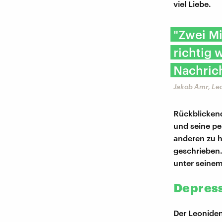
viel Liebe.
"Zwei Mi
richtig 
Nachric
Jakob Amr, Le
Rückblickend
und seine pe
anderen zu h
geschrieben.
unter seinem
Depress
Der Leoniden