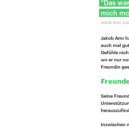
"Das war
mich mot
Jakob Amr, Le
Jakob Amr ha
auch mal gut
Gefühle nich
wo er nur no
Freundin ges
Freunde
Seine Freund
Unterstützun
herauszufind
Inzwischen n