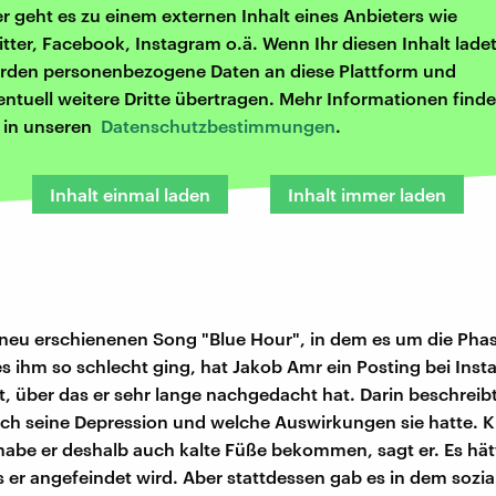
er geht es zu einem externen Inhalt eines Anbieters wie
itter, Facebook, Instagram o.ä. Wenn Ihr diesen Inhalt ladet
rden personenbezogene Daten an diese Plattform und
entuell weitere Dritte übertragen. Mehr Informationen finde
r in unseren
Datenschutzbestimmungen
.
Inhalt einmal laden
Inhalt immer laden
 neu erschienenen Song "Blue Hour", in dem es um die Pha
 es ihm so schlecht ging, hat Jakob Amr ein Posting bei Ins
ht, über das er sehr lange nachgedacht hat. Darin beschreib
ich seine Depression und welche Auswirkungen sie hatte. 
abe er deshalb auch kalte Füße bekommen, sagt er. Es hätt
 er angefeindet wird. Aber stattdessen gab es in dem sozi