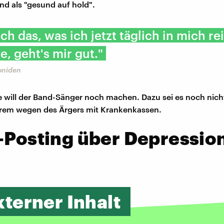
nd als "gesund auf hold".
ch das, was ich jetzt täglich in mich re
, geht's mir gut."
oniden
e will der Band-Sänger noch machen. Dazu sei es noch ni
erem wegen des Ärgers mit Krankenkassen.
-Posting über Depressio
xterner Inhalt