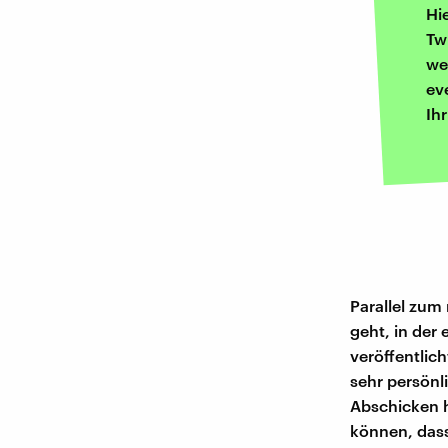
Hi
Tw
we
ev
Ih
Parallel zum
geht, in der
veröffentlic
sehr persönl
Abschicken h
können, dass