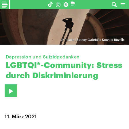
©
Pexels | Stacey Gabrielle Koenitz Rozells
Depression und Suizidgedanken
LGBTQI*-Community:
Stress
durch
Diskriminierung
11. März 2021