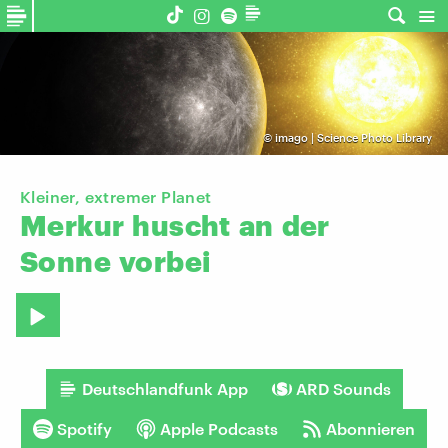
©
imago | Science Photo Library
Kleiner, extremer Planet
Merkur
huscht
an
der
Sonne
vorbei
Deutschlandfunk App
ARD Sounds
Spotify
Apple Podcasts
Abonnieren