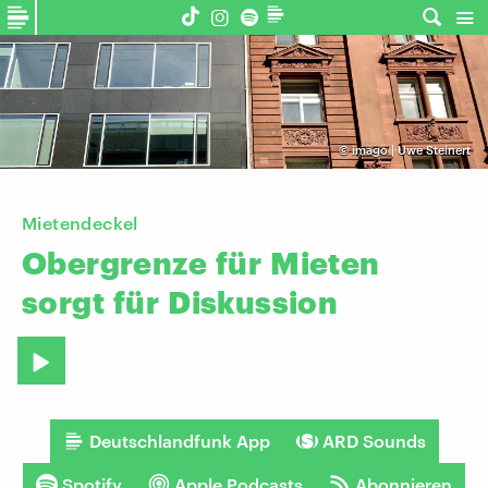
©
imago | Uwe Steinert
Mietendeckel
Obergrenze
für
Mieten
sorgt
für
Diskussion
Deutschlandfunk App
ARD Sounds
Spotify
Apple Podcasts
Abonnieren