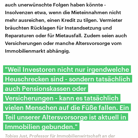
auch unerwünschte Folgen haben könnte -
Insolvenzen etwa, wenn die Mieteinnahmen nicht
mehr ausreichen, einen Kredit zu tilgen. Vermieter
bräuchten Rücklagen für Instandsetzung und
Reparaturen oder für Mietausfall. Zudem seien auch
Versicherungen oder manche Altersvorsorge vom
Immobilienmarkt abhängig.
"Weil Investoren nicht nur irgendwelche
Heuschrecken sind - sondern tatsächlich
auch Pensionskassen oder
Versicherungen - kann es tatsächlich
vielen Menschen auf die Füße fallen. Ein
Teil unserer Altersvorsorge ist aktuell in
Immobilien gebunden."
Tobias Just, Professor für Immobilienwirtschaft an der