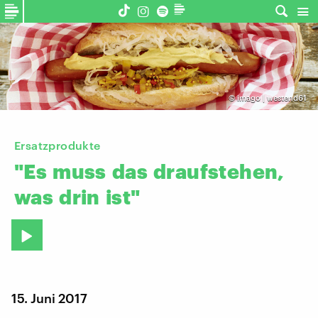
©
imago | westend61
Ersatzprodukte
"Es
muss
das
draufstehen,
was
drin
ist"
15. Juni 2017