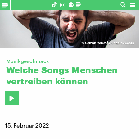
©
Usman Yousaf / unsplash.com
Musikgeschmack
Welche
Songs
Menschen
vertreiben
können
15. Februar 2022