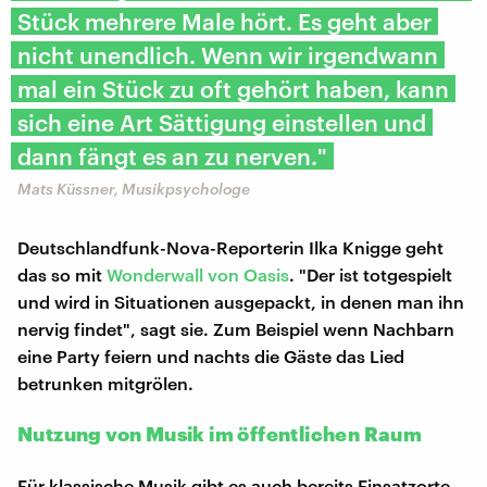
Stück mehrere Male hört. Es geht aber
nicht unendlich. Wenn wir irgendwann
mal ein Stück zu oft gehört haben, kann
sich eine Art Sättigung einstellen und
dann fängt es an zu nerven."
Mats Küssner, Musikpsychologe
Deutschlandfunk-Nova-Reporterin Ilka Knigge geht
das so mit
Wonderwall von Oasis
. "Der ist totgespielt
und wird in Situationen ausgepackt, in denen man ihn
nervig findet", sagt sie. Zum Beispiel wenn Nachbarn
eine Party feiern und nachts die Gäste das Lied
betrunken mitgrölen.
Nutzung von Musik im öffentlichen Raum
Für klassische Musik gibt es auch bereits Einsatzorte