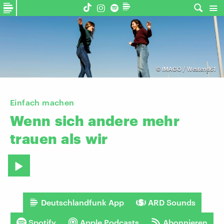
©
IMAGO / Westend61
Einfach machen
Wenn
sich
andere
mehr
trauen
als
wir
Deutschlandfunk App
ARD Sounds
Spotify
Apple Podcasts
Abonnieren