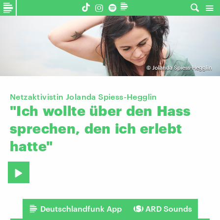
©
Jolanda Spiess-Hegglin
Netzaktivistin Jolanda Spiess-Hegglin
"Ich
wollte
über
den
Hass
sprechen,
den
ich
erlebt
hatte"
Deutschlandfunk App
ARD Sounds