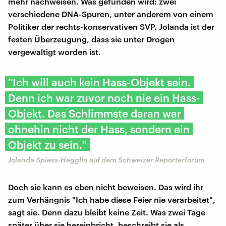
mehr nachweisen. Was gefunden wird: zwei
verschiedene DNA-Spuren, unter anderem von einem
Politiker der rechts-konservativen SVP. Jolanda ist der
festen Überzeugung, dass sie unter Drogen
vergewaltigt worden ist.
"Ich will auch kein Hass-Objekt sein.
Denn ich war zuvor noch nie ein Hass-
Objekt. Das Schlimmste daran war
ohnehin nicht der Hass, sondern ein
Objekt zu sein."
Jolanda Spiess-Hegglin auf dem Schweizer Reporterforum
Doch sie kann es eben nicht beweisen. Das wird ihr
zum Verhängnis "Ich habe diese Feier nie verarbeitet",
sagt sie. Denn dazu bleibt keine Zeit. Was zwei Tage
später über sie hereinbricht, beschreibt sie als