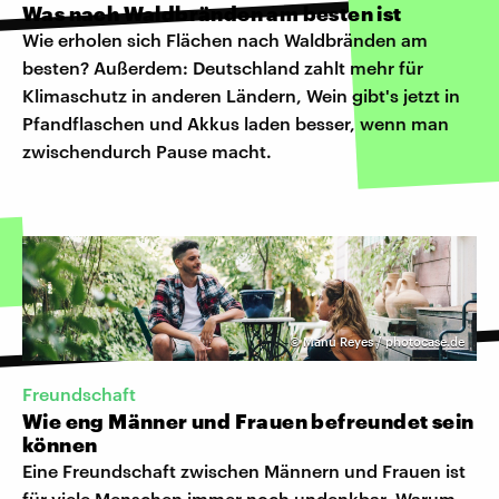
Was nach Waldbränden am besten ist
Wie erholen sich Flächen nach Waldbränden am
besten? Außerdem: Deutschland zahlt mehr für
Klimaschutz in anderen Ländern, Wein gibt's jetzt in
Pfandflaschen und Akkus laden besser, wenn man
zwischendurch Pause macht.
©
Manu Reyes / photocase.de
Freundschaft
Wie eng Männer und Frauen befreundet sein
können
Eine Freundschaft zwischen Männern und Frauen ist
für viele Menschen immer noch undenkbar. Warum