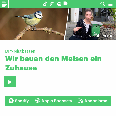
©
DRadio Wissen
DIY-Nistkasten
Wir
bauen
den
Meisen
ein
Zuhause
Spotify
Apple Podcasts
Abonnieren