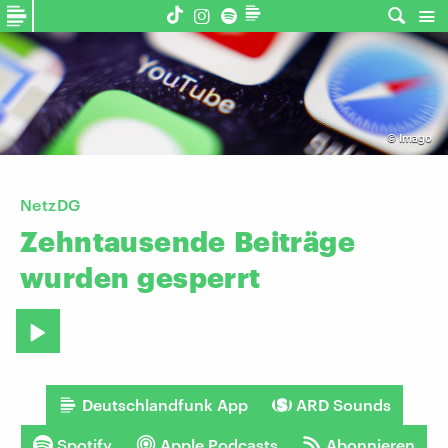
©
Imago
NetzDG
Zehntausende
Beiträge
wurden
gesperrt
Deutschlandfunk App
ARD Sounds
Spotify
Apple Podcasts
Abonnieren